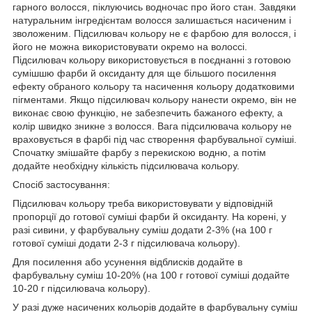
гарного волосся, піклуючись водночас про його стан. Завдяки
натуральним інгредієнтам волосся залишається насиченим і
зволоженим. Підсилювач кольору не є фарбою для волосся, і
його не можна використовувати окремо на волоссі.
Підсилювач кольору використовується в поєднанні з готовою
сумішшю фарби й оксиданту для ще більшого посилення
ефекту обраного кольору та насичення кольору додатковими
пігментами. Якщо підсилювач кольору нанести окремо, він не
виконає свою функцію, не забезпечить бажаного ефекту, а
колір швидко зникне з волосся. Вага підсилювача кольору не
враховується в фарбі під час створення фарбувальної суміші.
Спочатку змішайте фарбу з перекискою водню, а потім
додайте необхідну кількість підсилювача кольору.
Спосіб застосування:
Підсилювач кольору треба використовувати у відповідній
пропорції до готової суміші фарби й оксиданту. На корені, у
разі сивини, у фарбувальну суміш додати 2-3% (на 100 г
готової суміші додати 2-3 г підсилювача кольору).
Для посилення або усунення відблисків додайте в
фарбувальну суміш 10-20% (на 100 г готової суміші додайте
10-20 г підсилювача кольору).
У разі дуже насичених кольорів додайте в фарбувальну суміш