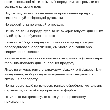
носите контактні лінзи, зніміть їх перед тим, як промити очі
великою кількістю води.
Під час підготовки, нанесення та промивання продукту
використовуйте відповідні рукавички.
Не вдихайте та не вживайте продукт.
Не наносьте на бороду, вуса та не використовуйте для інших
цілей, крім фарбування волосся.
Зачекайте 15 днів перед застосуванням продукту в разі
попереднього знебарвлення, хімічного завивання або
випрямлення волосся.
Уникайте використання металевих інструментів (контейнерів,
гребінців-лопаток) для нанесення продукту.
Якщо ви використовуєте заважавку, відкрийте її відразу після
змішування, щоб уникнути утворення піків і шкідливого
витікання препарату.
Не наносьте засіб на волосся, раніше оброблене металевим
барвником, хною або прогресивною фарбою.
Готуйте та використовуйте засіб у провітрюваному
приміщенні.