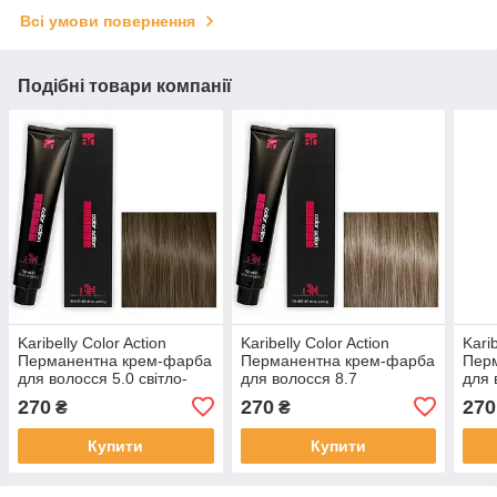
Всі умови повернення
Подібні товари компанії
Karibelly Color Action
Karibelly Color Action
Karib
Перманентна крем-фарба
Перманентна крем-фарба
Пер
для волосся 5.0 свiтло-
для волосся 8.7
для 
каштановий 100 мл
тютюновий свiтло-русявий
холо
270
270
270
₴
₴
100 мл
кашт
Купити
Купити