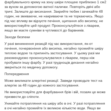
фарбувального крему на зону шкіри площею приблизно 1 см2
за вухом за допомогою ватної палички. Повторіть двічі або
тричі. Залиште до висихання. Закрийте тюбик і зачекайте 48
годин, не змиваючи, не накриваючи та не торкаючись. Якщо
під час впливу ви відчуєте печіння, щипання або висипку, не
використовуйте цей продукт. Проконсультуйтеся з лікарем,
якщо ви маєте сумніви в чутливості до барвників.
Заходи безпеки
У разі виникнення реакцій під час використання, як-от
печіння, почервоніння або висипка, негайно промийте шкіру
теплою водою та припиніть застосування. У цьому разі ми
рекомендуємо проконсультуватися з лікарем, перш ніж
пробувати іншу фарбу. У разі труднощів дихання негайно
зверніться по медичну допомогу.
Попередження
Може викликати алергічні реакції. Завжди проводьте тест на
алергію за 48 годин до кожного застосування.
Не використовуйте для фарбування брів і вій, позаяк це може
призвести до сліпоти.
Уникайте потрапляння на шкіру або в очі. У разі потрапляння
в очі негайно промийте їх великою кількістю води. Якщо ви