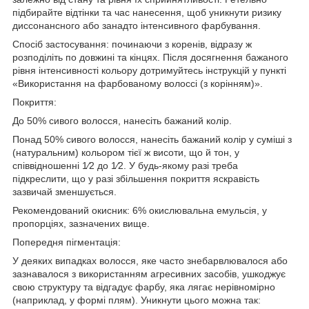
підбирайте відтінки та час нанесення, щоб уникнути ризику
диссонансного або занадто інтенсивного фарбування.
Спосіб застосування: починаючи з коренів, відразу ж
розподіліть по довжині та кінцях. Після досягнення бажаного
рівня інтенсивності кольору дотримуйтесь інструкцій у пункті
«Використання на фарбованому волоссі (з корінням)».
Покриття:
До 50% сивого волосся, нанесіть бажаний колір.
Понад 50% сивого волосся, нанесіть бажаний колір у суміші з
(натуральним) кольором тієї ж висоти, що й тон, у
співвідношенні 1⁄2 до 1⁄2. У будь-якому разі треба
підкреслити, що у разі збільшення покриття яскравість
зазвичай зменшується.
Рекомендований окисник: 6% окислювальна емульсія, у
пропорціях, зазначених вище.
Попередня пігментація:
У деяких випадках волосся, яке часто знебарвлювалося або
зазнавалося з використанням агресивних засобів, ушкоджує
свою структуру та відгадує фарбу, яка лягає нерівномірно
(наприклад, у формі плям). Уникнути цього можна так: