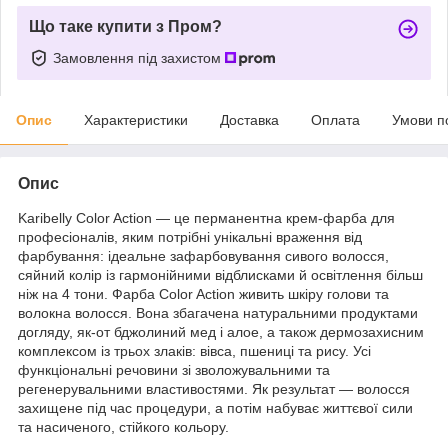
Що таке купити з Пром?
Замовлення під захистом
Опис
Характеристики
Доставка
Оплата
Умови п
Опис
Karibelly Color Action — це перманентна крем-фарба для
професіоналів, яким потрібні унікальні враження від
фарбування: ідеальне зафарбовування сивого волосся,
сяйний колір із гармонійними відблисками й освітлення більш
ніж на 4 тони. Фарба Color Action живить шкіру голови та
волокна волосся. Вона збагачена натуральними продуктами
догляду, як-от бджолиний мед і алое, а також дермозахисним
комплексом із трьох злаків: вівса, пшениці та рису. Усі
функціональні речовини зі зволожувальними та
регенерувальними властивостями. Як результат — волосся
захищене під час процедури, а потім набуває життєвої сили
та насиченого, стійкого кольору.