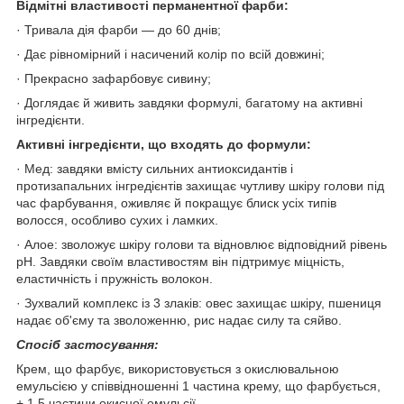
Відмітні властивості перманентної фарби:
· Тривала дія фарби — до 60 днів;
· Дає рівномірний і насичений колір по всій довжині;
· Прекрасно зафарбовує сивину;
· Доглядає й живить завдяки формулі, багатому на активні
інгредієнти.
Активні інгредієнти, що входять до формули:
· Мед: завдяки вмісту сильних антиоксидантів і
протизапальних інгредієнтів захищає чутливу шкіру голови під
час фарбування, оживляє й покращує блиск усіх типів
волосся, особливо сухих і ламких.
· Алое: зволожує шкіру голови та відновлює відповідний рівень
pH. Завдяки своїм властивостям він підтримує міцність,
еластичність і пружність волокон.
· Зухвалий комплекс із 3 злаків: овес захищає шкіру, пшениця
надає об'єму та зволоженню, рис надає силу та сяйво.
Спосіб застосування:
Крем, що фарбує, використовується з окислювальною
емульсією у співвідношенні 1 частина крему, що фарбується,
+ 1,5 частини окисної емульсії.