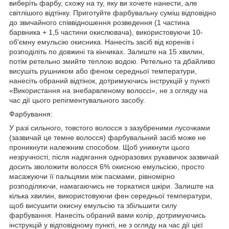
виберіть фарбу, схожу на ту, яку ви хочете нанести, але
світлішого відтінку. Приготуйте фарбувальну суміш відповідно
до звичайного співвідношення розведення (1 частина
барвника + 1,5 частини окислювача), використовуючи 10-
об'ємну емульсію окисника. Нанесіть засіб від коренів і
розподіліть по довжині та кінчиках. Залиште на 15 хвилин,
потім ретельно змийте теплою водою. Ретельно та дбайливо
висушіть рушником або феном середньої температури,
нанесіть обраний відтінок, дотримуючись інструкцій у пункті
«Використання на знебарвленому волоссі», не з огляду на
час дії цього репігментувального засобу.
Фарбування:
У разі сильного, товстого волосся з зазубреними лусочками
(зазвичай це темне волосся) фарбувальний засіб може не
проникнути належним способом. Щоб уникнути цього
незручності, після надягання одноразових рукавичок зазвичай
досить зволожити волосся 6% окисною емульсією, просто
масажуючи її пальцями між пасмами, рівномірно
розподіляючи, намагаючись не торкатися шкіри. Залиште на
кілька хвилин, використовуючи фен середньої температури,
щоб висушити окисну емульсію та збільшити силу
фарбування. Нанесіть обраний вами колір, дотримуючись
інструкцій у відповідному пункті, не з огляду на час дії цієї