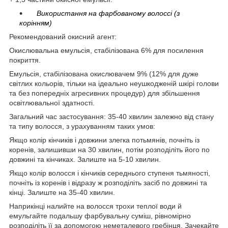
Використання на фарбованому волоссі (з
корінням)
Рекомендований окисний агент:
Окислювальна емульсія, стабілізована 6% для посилення
покриття.
Емульсія, стабілізована окислювачем 9% (12% для дуже
світлих кольорів, тільки на ідеально неушкодженій шкірі голови
та без попередніх агресивних процедур) для збільшення
освітлювальної здатності.
Загальний час застосування: 35-40 хвилин залежно від стану
та типу волосся, з урахуванням таких умов:
Якщо колір кінчиків і довжини злегка потьмянів, почніть із
коренів, залишивши на 30 хвилин, потім розподіліть його по
довжині та кінчиках. Залиште на 5-10 хвилин.
Якщо колір волосся і кінчиків середнього ступеня тьмяності,
почніть із коренів і відразу ж розподіліть засіб по довжині та
кінці. Залиште на 35-40 хвилин.
Наприкінці налийте на волосся трохи теплої води й
емульгайте подальшу фарбувальну суміш, рівномірно
розподіліть її за допомогою неметалевого гребінця. Зачекайте