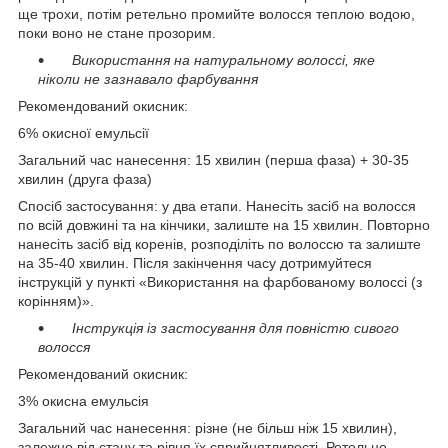
ще трохи, потім ретельно промийте волосся теплою водою,
поки воно не стане прозорим.
Використання на натуральному волоссі, яке
ніколи не зазнавало фарбування
Рекомендований окисник:
6% окисної емульсії
Загальний час нанесення: 15 хвилин (перша фаза) + 30-35
хвилин (друга фаза)
Спосіб застосування: у два етапи. Нанесіть засіб на волосся
по всій довжині та на кінчики, залиште на 15 хвилин. Повторно
нанесіть засіб від коренів, розподіліть по волоссю та залиште
на 35-40 хвилин. Після закінчення часу дотримуйтеся
інструкцій у пункті «Використання на фарбованому волоссі (з
корінням)».
Інструкція із застосування для повністю сивого
волосся
Рекомендований окисник:
3% окисна емульсія
Загальний час нанесення: різне (не більш ніж 15 хвилин),
залежно від стану та рівня їх сприйнятливості. Ретельно