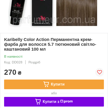
Karibelly Color Action Перманентна крем-
фарба для волосся 5.7 тютюновий свiтло-
каштановий 100 мл
В наявності
Код: DD028
Роздріб
270
₴
Купити
або
Купити з