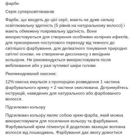
фарби.
Серія суперосвітлювачів
Фарби, що входять до цієї серії, мають не дуже сильну
освітлювальну здатність (5 рівнів на натуральному волоссі) і
мають обмежену покривальну здатність. Вони
використовуються для створення особливих колірних ефектів,
для прискорення поступового переходу від темного до
світлішого фарбування, для делікатного тонування природно
світлої основи, не створюючи диссонансу з вихідним
кольором. Не рекомендується використовувати після
вибілювання або у разі чутливої шкіри голови.
Рекомендований окисник:
12% окисна емульсія з пропорцією розведення 1 частина
фарбувального крему + 2 частини окислювача.
Дотримуйтесь
інструкцій, наведених для натурального або фарбованого
волосся.
Підсилювач кольору
Підсилювач кольору являє собою крем-фарба, який можна
використовувати для посилення кольору та фарбування.
Фарбувальний крем пігментує й додатково захищає волокна
волосся від пошкоджень. Фарбування дає змогу домогтися