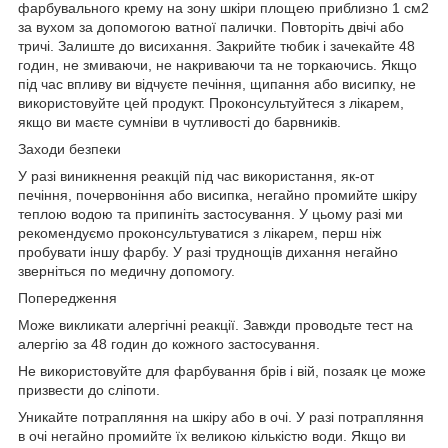
фарбувального крему на зону шкіри площею приблизно 1 см2
за вухом за допомогою ватної палички. Повторіть двічі або
тричі. Залиште до висихання. Закрийте тюбик і зачекайте 48
годин, не змиваючи, не накриваючи та не торкаючись. Якщо
під час впливу ви відчуєте печіння, щипання або висипку, не
використовуйте цей продукт. Проконсультуйтеся з лікарем,
якщо ви маєте сумніви в чутливості до барвників.
Заходи безпеки
У разі виникнення реакцій під час використання, як-от
печіння, почервоніння або висипка, негайно промийте шкіру
теплою водою та припиніть застосування. У цьому разі ми
рекомендуємо проконсультуватися з лікарем, перш ніж
пробувати іншу фарбу. У разі труднощів дихання негайно
зверніться по медичну допомогу.
Попередження
Може викликати алергічні реакції. Завжди проводьте тест на
алергію за 48 годин до кожного застосування.
Не використовуйте для фарбування брів і вій, позаяк це може
призвести до сліпоти.
Уникайте потрапляння на шкіру або в очі. У разі потрапляння
в очі негайно промийте їх великою кількістю води. Якщо ви