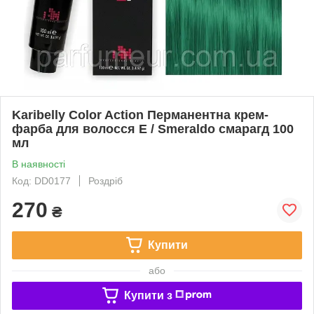
Karibelly Color Action Перманентна крем-
фарба для волосся E / Smeraldo смарагд 100
мл
В наявності
Код: DD0177
Роздріб
270
₴
Купити
або
Купити з