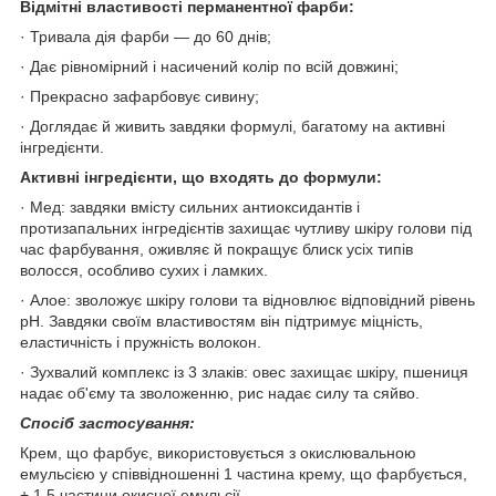
Відмітні властивості перманентної фарби:
· Тривала дія фарби — до 60 днів;
· Дає рівномірний і насичений колір по всій довжині;
· Прекрасно зафарбовує сивину;
· Доглядає й живить завдяки формулі, багатому на активні
інгредієнти.
Активні інгредієнти, що входять до формули:
· Мед: завдяки вмісту сильних антиоксидантів і
протизапальних інгредієнтів захищає чутливу шкіру голови під
час фарбування, оживляє й покращує блиск усіх типів
волосся, особливо сухих і ламких.
· Алое: зволожує шкіру голови та відновлює відповідний рівень
pH. Завдяки своїм властивостям він підтримує міцність,
еластичність і пружність волокон.
· Зухвалий комплекс із 3 злаків: овес захищає шкіру, пшениця
надає об'єму та зволоженню, рис надає силу та сяйво.
Спосіб застосування:
Крем, що фарбує, використовується з окислювальною
емульсією у співвідношенні 1 частина крему, що фарбується,
+ 1,5 частини окисної емульсії.