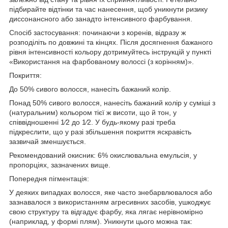
підбирайте відтінки та час нанесення, щоб уникнути ризику
диссонансного або занадто інтенсивного фарбування.
Спосіб застосування: починаючи з коренів, відразу ж
розподіліть по довжині та кінцях. Після досягнення бажаного
рівня інтенсивності кольору дотримуйтесь інструкцій у пункті
«Використання на фарбованому волоссі (з корінням)».
Покриття:
До 50% сивого волосся, нанесіть бажаний колір.
Понад 50% сивого волосся, нанесіть бажаний колір у суміші з
(натуральним) кольором тієї ж висоти, що й тон, у
співвідношенні 1⁄2 до 1⁄2. У будь-якому разі треба
підкреслити, що у разі збільшення покриття яскравість
зазвичай зменшується.
Рекомендований окисник: 6% окислювальна емульсія, у
пропорціях, зазначених вище.
Попередня пігментація:
У деяких випадках волосся, яке часто знебарвлювалося або
зазнавалося з використанням агресивних засобів, ушкоджує
свою структуру та відгадує фарбу, яка лягає нерівномірно
(наприклад, у формі плям). Уникнути цього можна так: