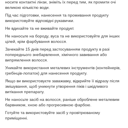
носите контактні лінзи, зніміть їх перед тим, як промити очі
великою кількістю води.
Під час підготовки, нанесення та промивання продукту
використовуйте відповідні рукавички.
Не вдихайте та не вживайте продукт.
Не наносьте на бороду, вуса та не використовуйте для інших
цілей, крім фарбування волосся.
Зачекайте 15 днів перед застосуванням продукту в разі
попереднього знебарвлення, хімічного завивання або
випрямлення волосся.
Уникайте використання металевих інструментів (контейнерів,
гребінців-лопаток) для нанесення продукту.
Якщо ви використовуєте заважавку, відкрийте її відразу після
змішування, щоб уникнути утворення піків і шкідливого
витікання препарату.
Не наносьте засіб на волосся, раніше оброблене металевим
барвником, хною або прогресивною фарбою.
Готуйте та використовуйте засіб у провітрюваному
приміщенні.