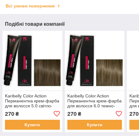
Всі умови повернення
Подібні товари компанії
Karibelly Color Action
Karibelly Color Action
Karib
Перманентна крем-фарба
Перманентна крем-фарба
Пер
для волосся 5.0 свiтло-
для волосся 6.0 темно-
для 
каштановий 100 мл
русявий 100 мл
100 
270
270
270
₴
₴
Купити
Купити