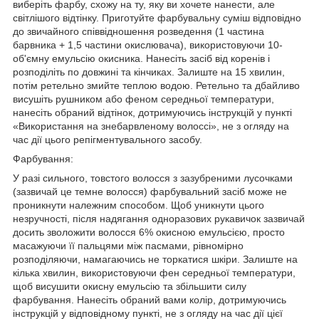
виберіть фарбу, схожу на ту, яку ви хочете нанести, але
світлішого відтінку. Приготуйте фарбувальну суміш відповідно
до звичайного співвідношення розведення (1 частина
барвника + 1,5 частини окислювача), використовуючи 10-
об'ємну емульсію окисника. Нанесіть засіб від коренів і
розподіліть по довжині та кінчиках. Залиште на 15 хвилин,
потім ретельно змийте теплою водою. Ретельно та дбайливо
висушіть рушником або феном середньої температури,
нанесіть обраний відтінок, дотримуючись інструкцій у пункті
«Використання на знебарвленому волоссі», не з огляду на
час дії цього репігментувального засобу.
Фарбування:
У разі сильного, товстого волосся з зазубреними лусочками
(зазвичай це темне волосся) фарбувальний засіб може не
проникнути належним способом. Щоб уникнути цього
незручності, після надягання одноразових рукавичок зазвичай
досить зволожити волосся 6% окисною емульсією, просто
масажуючи її пальцями між пасмами, рівномірно
розподіляючи, намагаючись не торкатися шкіри. Залиште на
кілька хвилин, використовуючи фен середньої температури,
щоб висушити окисну емульсію та збільшити силу
фарбування. Нанесіть обраний вами колір, дотримуючись
інструкцій у відповідному пункті, не з огляду на час дії цієї