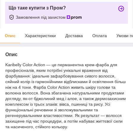
Що таке купити з Пром?
Замовлення під захистом
Опис
Характеристики
Доставка
Оплата
Умови п
Опис
Karibelly Color Action — це перманентна крем-фарба для
професіоналів, яким потрібні унікальні враження від
фарбування: ідеальне зафарбовування сивого волосся,
сяйний колір із гармонійними відблисками й освітлення більш
ніж на 4 тони. Фарба Color Action живить шкіру голови та
волокна волосся. Вона збагачена натуральними продуктами
догляду, як-от бджолиний мед і алое, а також дермозахисним
комплексом із трьох злаків: вівса, пшениці та рису. Усі
функціональні речовини зі зволожувальними та
регенерувальними властивостями. Як результат — волосся
захищене під час процедури, а потім набуває життєвої сили
та насиченого, стійкого кольору.