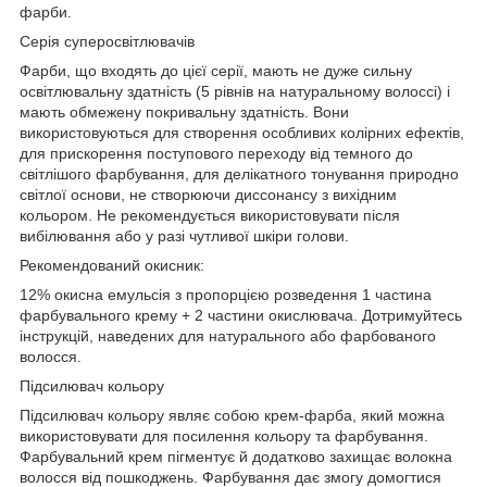
фарби.
Серія суперосвітлювачів
Фарби, що входять до цієї серії, мають не дуже сильну
освітлювальну здатність (5 рівнів на натуральному волоссі) і
мають обмежену покривальну здатність. Вони
використовуються для створення особливих колірних ефектів,
для прискорення поступового переходу від темного до
світлішого фарбування, для делікатного тонування природно
світлої основи, не створюючи диссонансу з вихідним
кольором. Не рекомендується використовувати після
вибілювання або у разі чутливої шкіри голови.
Рекомендований окисник:
12% окисна емульсія з пропорцією розведення 1 частина
фарбувального крему + 2 частини окислювача.
Дотримуйтесь
інструкцій, наведених для натурального або фарбованого
волосся.
Підсилювач кольору
Підсилювач кольору являє собою крем-фарба, який можна
використовувати для посилення кольору та фарбування.
Фарбувальний крем пігментує й додатково захищає волокна
волосся від пошкоджень. Фарбування дає змогу домогтися