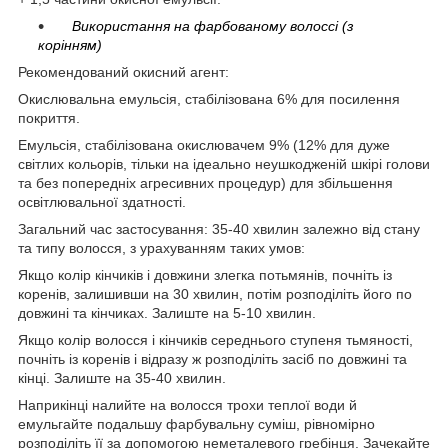
Використання на фарбованому волоссі (з
корінням)
Рекомендований окисний агент:
Окислювальна емульсія, стабілізована 6% для посилення
покриття.
Емульсія, стабілізована окислювачем 9% (12% для дуже
світлих кольорів, тільки на ідеально неушкодженій шкірі голови
та без попередніх агресивних процедур) для збільшення
освітлювальної здатності.
Загальний час застосування: 35-40 хвилин залежно від стану
та типу волосся, з урахуванням таких умов:
Якщо колір кінчиків і довжини злегка потьмянів, почніть із
коренів, залишивши на 30 хвилин, потім розподіліть його по
довжині та кінчиках. Залиште на 5-10 хвилин.
Якщо колір волосся і кінчиків середнього ступеня тьмяності,
почніть із коренів і відразу ж розподіліть засіб по довжині та
кінці. Залиште на 35-40 хвилин.
Наприкінці налийте на волосся трохи теплої води й
емульгайте подальшу фарбувальну суміш, рівномірно
розподіліть її за допомогою неметалевого гребінця. Зачекайте