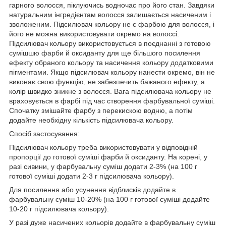
гарного волосся, піклуючись водночас про його стан. Завдяки
натуральним інгредієнтам волосся залишається насиченим і
зволоженим. Підсилювач кольору не є фарбою для волосся, і
його не можна використовувати окремо на волоссі.
Підсилювач кольору використовується в поєднанні з готовою
сумішшю фарби й оксиданту для ще більшого посилення
ефекту обраного кольору та насичення кольору додатковими
пігментами. Якщо підсилювач кольору нанести окремо, він не
виконає свою функцію, не забезпечить бажаного ефекту, а
колір швидко зникне з волосся. Вага підсилювача кольору не
враховується в фарбі під час створення фарбувальної суміші.
Спочатку змішайте фарбу з перекискою водню, а потім
додайте необхідну кількість підсилювача кольору.
Спосіб застосування:
Підсилювач кольору треба використовувати у відповідній
пропорції до готової суміші фарби й оксиданту. На корені, у
разі сивини, у фарбувальну суміш додати 2-3% (на 100 г
готової суміші додати 2-3 г підсилювача кольору).
Для посилення або усунення відблисків додайте в
фарбувальну суміш 10-20% (на 100 г готової суміші додайте
10-20 г підсилювача кольору).
У разі дуже насичених кольорів додайте в фарбувальну суміш