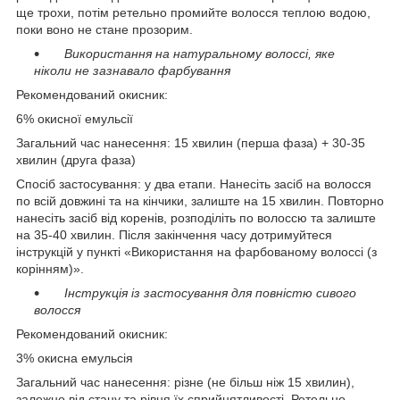
ще трохи, потім ретельно промийте волосся теплою водою,
поки воно не стане прозорим.
Використання на натуральному волоссі, яке
ніколи не зазнавало фарбування
Рекомендований окисник:
6% окисної емульсії
Загальний час нанесення: 15 хвилин (перша фаза) + 30-35
хвилин (друга фаза)
Спосіб застосування: у два етапи. Нанесіть засіб на волосся
по всій довжині та на кінчики, залиште на 15 хвилин. Повторно
нанесіть засіб від коренів, розподіліть по волоссю та залиште
на 35-40 хвилин. Після закінчення часу дотримуйтеся
інструкцій у пункті «Використання на фарбованому волоссі (з
корінням)».
Інструкція із застосування для повністю сивого
волосся
Рекомендований окисник:
3% окисна емульсія
Загальний час нанесення: різне (не більш ніж 15 хвилин),
залежно від стану та рівня їх сприйнятливості. Ретельно