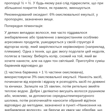
пропорції ½ + ½. У будь-якому разі слід підкреслити, що при
збільшенні покриття блиск, як правило, зменшується.
Рекомендований оксидант: 6% окислювальної емульсії, у
пропорціях, зазначених вище.
Попередня пігментація:
У деяких випадках волосся, яке часто піддавалося
знебарвленню або травленню з використанням особливо
агресивних продуктів, ушкоджується у своїй структурі й
відторгає колір, який закріплюється нерівномірно (наприклад,
плямами). Одна з технік, що дає змогу подолати цей недолік,
полягає в такому: Виберіть колір, схожий на той, який ви
хочете нанести, але на один тон світліший. Приготуйте суміш
барвників відповідно до
(1 частина барвника + 1 ½ частини окислювача),
використовуючи 3% окислювальної емульсії. Нанесіть засіб,
починаючи від коренів і відразу ж розподіліть засіб по довжині
та кінчиках. Залиште на 15 хвилин, потім ретельно змийте
теплою водою. Добре і делікатно висушіть волосся рушником
або, можливо, за допомогою середньотемпературного
шолома, потім розпочинайте наносити обраний відтінок
відповідно до методики, зазначеної в пункті «Нанесення на
знебарвлене волосся», не беручи до уваги час обробки, що