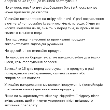
алергію за 48 годин до кожного застосування.
Не використовуйте для фарбування брів і вій, оскільки це
може призвести до сліпоти.
Уникайте потрапляння на шкіру або в очі. У разі потрапляння
в очі негайно промийте їх великою кількістю води. Якщо ви
носите контактні лінзи, зніміть їх перед тим, як промити очі
великою кількістю води.
При підготовці, нанесенні та промиванні продукту
використовуйте відповідні рукавички.
Не вдихайте і не вживайте продукт.
Не наносьте на бороду, вуса і не використовуйте для інших
цілей, крім фарбування волосся.
Зачекайте 15 днів перед застосуванням продукту в разі
попереднього знебарвлення, хімічної завивки або
випрямлення волосся.
Уникайте використання металевих інструментів (контейнерів,
гребінців-лопаток) для нанесення продукту.
Якщо ви використовуєте мішалку, відкрийте її відразу після
змішування, щоб уникнути утворення піків і шкідливого
витікання препарату.