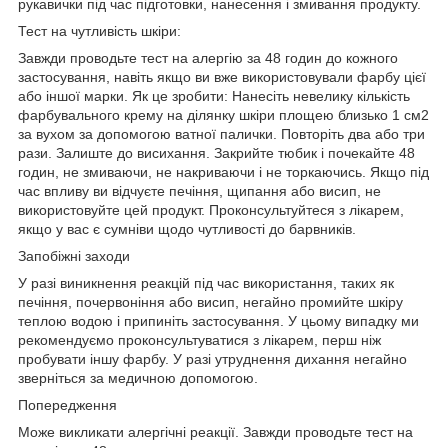
рукавички під час підготовки, нанесення і змивання продукту.
Тест на чутливість шкіри:
Завжди проводьте тест на алергію за 48 годин до кожного
застосування, навіть якщо ви вже використовували фарбу цієї
або іншої марки. Як це зробити: Нанесіть невелику кількість
фарбувального крему на ділянку шкіри площею близько 1 см2
за вухом за допомогою ватної палички. Повторіть два або три
рази. Залиште до висихання. Закрийте тюбик і почекайте 48
годин, не змиваючи, не накриваючи і не торкаючись. Якщо під
час впливу ви відчуєте печіння, щипання або висип, не
використовуйте цей продукт. Проконсультуйтеся з лікарем,
якщо у вас є сумніви щодо чутливості до барвників.
Запобіжні заходи
У разі виникнення реакцій під час використання, таких як
печіння, почервоніння або висип, негайно промийте шкіру
теплою водою і припиніть застосування. У цьому випадку ми
рекомендуємо проконсультуватися з лікарем, перш ніж
пробувати іншу фарбу. У разі утруднення дихання негайно
зверніться за медичною допомогою.
Попередження
Може викликати алергічні реакції. Завжди проводьте тест на