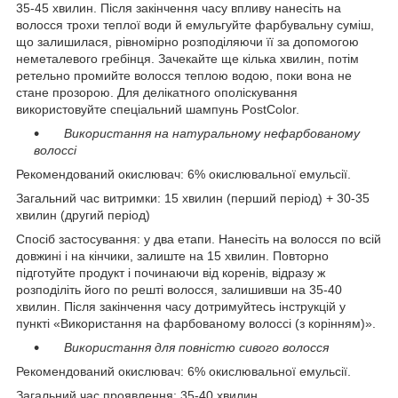
35-45 хвилин. Після закінчення часу впливу нанесіть на
волосся трохи теплої води й емульгуйте фарбувальну суміш,
що залишилася, рівномірно розподіляючи її за допомогою
неметалевого гребінця. Зачекайте ще кілька хвилин, потім
ретельно промийте волосся теплою водою, поки вона не
стане прозорою. Для делікатного ополіскування
використовуйте спеціальний шампунь PostColor.
Використання на натуральному нефарбованому
волоссі
Рекомендований окислювач: 6% окислювальної емульсії.
Загальний час витримки: 15 хвилин (перший період) + 30-35
хвилин (другий період)
Спосіб застосування: у два етапи. Нанесіть на волосся по всій
довжині і на кінчики, залиште на 15 хвилин. Повторно
підготуйте продукт і починаючи від коренів, відразу ж
розподіліть його по решті волосся, залишивши на 35-40
хвилин. Після закінчення часу дотримуйтесь інструкцій у
пункті «Використання на фарбованому волоссі (з корінням)».
Використання для повністю сивого волосся
Рекомендований окислювач: 6% окислювальної емульсії.
Загальний час проявлення: 35-40 хвилин.