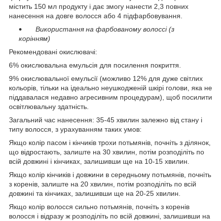
містить 150 мл продукту і дає змогу нанести 2,3 повних
нанесення на довге волосся або 4 підфарбовування.
Використання на фарбованому волоссі (з
корінням)
Рекомендовані окислювачі:
6% окислювальна емульсія для посилення покриття.
9% окислювальної емульсії (можливо 12% для дуже світлих
кольорів, тільки на ідеально неушкодженій шкірі голови, яка не
піддавалася недавно агресивним процедурам), щоб посилити
освітлювальну здатність.
Загальний час нанесення: 35-45 хвилин залежно від стану і
типу волосся, з урахуванням таких умов:
Якщо колір пасом і кінчиків трохи потьмянів, почніть з ділянок,
що відростають, залиште на 30 хвилин, потім розподіліть по
всій довжині і кінчиках, залишивши ще на 10-15 хвилин.
Якщо колір кінчиків і довжини в середньому потьмянів, почніть
з коренів, залиште на 20 хвилин, потім розподіліть по всій
довжині та кінчиках, залишивши ще на 20-25 хвилин.
Якщо колір волосся сильно потьмянів, почніть з коренів
волосся і відразу ж розподіліть по всій довжині, залишивши на