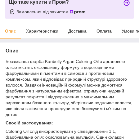
Що таке купити з Пром?
Замовлення під захистом
Опис
Характеристики
Доставка
Оплата
Умови п
Опис
Безаміачна фарба Karibelly Argan Coloring Oil з аргановою
олією містить ексклюзивну формулу з дорогоцінними
фарбувальними пігментами в симбіозі з протеїновим
комплексом, який відповідає природній структурі здорового
волосся. Завдяки інноваційній формулі можна домогтися
фарбування з натуральним ефектом, отримуючи чудовий
результат покриття і віддзеркалення з максимальним
вираженням бажаного кольору, зберігаючи водночас волосся,
яке після закінчення процедури стає блискучим і м'яким на
дотик.
Спосіб застосування:
Coloring Oil слід використовувати у співвідношенні 1:1,
фарбувальна олія: окислювальна емульсія. Один флакон