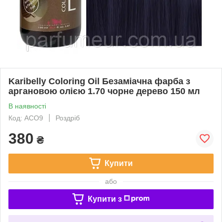
Karibelly Coloring Oil Безаміачна фарба з
аргановою олією 1.70 чорне дерево 150 мл
В наявності
Код: ACO9
Роздріб
380
₴
Купити
або
Купити з