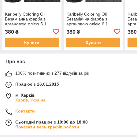
Karibelly Coloring Oil
Karibelly Coloring Oil
Karib
Безаміачна фарба з
Безаміачна фарба з
Беза
аргановою олією 5.1
аргановою олією 6.1
арга
попелястий свiтло-
попелястий темно-
попе
380
380
380
₴
₴
каштановий 150 мл
русявий 150 мл
мл
Купити
Купити
Про нас
100% позитивних з 277 відгуків за рік
Працює з 26.01.2015
м. Харків
Харків, Україна
Контакти
Сьогодні працює з 10:00 до 18:00
Показати весь графік роботи