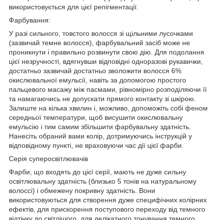
використовується для цієї репігментації.
Фарбування:
У разі сильного, товстого волосся зі щільними лусочками
(зазвичай темне волосся), фарбувальний засіб може не
проникнути і правильно розвинути свою дію. Для подолання
цієї незручності, вдягнувши відповідні одноразові рукавички,
достатньо зазвичай достатньо зволожити волосся 6%
окислювальної емульсії, навіть за допомогою простого
пальцевого масажу між пасмами, рівномірно розподіляючи її
та намагаючись не допускати прямого контакту зі шкірою.
Залиште на кілька хвилин і, можливо, допоможіть собі феном
середньої температури, щоб висушити окислювальну
емульсію і тим самим збільшити фарбувальну здатність.
Нанесіть обраний вами колір, дотримуючись інструкцій у
відповідному пункті, не враховуючи час дії цієї фарби.
Серія суперосвітлювачів
Фарби, що входять до цієї серії, мають не дуже сильну
освітлювальну здатність (близько 5 тонів на натуральному
волоссі) і обмежену покривну здатність. Вони
використовуються для створення дуже специфічних колірних
ефектів, для прискорення поступового переходу від темного
відтінку до світлішого, для делікатного тонування темного