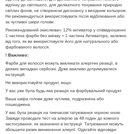
відтінку до світлішого, для делікатного тонування природно
світлих фонів, не створюючи дисонансу з вихідним кольором.
Не рекомендується використовувати після відбілювання або
за чутливої шкіри голови.
Рекомендований окислювач: 12% активатор у співвідношенні
1 частина фарби без аміаку + 1 частина Активатора, залежно
від того, як ви використовуєте його для натурального або
фарбованого волосся.
! Важливо:
Фарби для волосся можуть викликати алергічні реакції, в
деяких випадках серйозні. Дуже важливо дотримуватися
інструкцій.
Не використовуйте продукт, якщо:
У вас уже була будь-яка реакція на фарбувальний продукт.
Ваша шкіра голови дуже чутлива, подразнена або
пошкоджена.
У вас була реакція на тимчасові татуювання чорною хною.
Завжди проводьте тест на алергію за 48 годин до кожного
застосування, як зазначено в інструкції. Татуювання можуть
збільшити ризик виникнення алергії. Одягайте відповідні