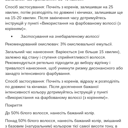
Спосіб застосування: Почніть з коренів, залишивши на 25
хвилин, потім розподіліть по довжині і кінчиках, залишивши ще
на 15-20 хвилин. Після закінчення часу дотримуйтесь
інструкцій у пункті «Використання на фарбованому волоссі (з
корінням)».
Застосування на знебарвленому волоссі
Рекомендований окислювач: 3% окислювальної емульсії.
Загальний час нанесення: Варіюється (не більше 15 хвилин),
залежно від стану і ступеня сприйнятливості волосся.
Рекомендується ретельно підходити до вибору відтінку і
тривалості нанесення, щоб уникнути ризику дисонансного або
занадто інтенсивного фарбування.
Спосіб застосування: Почніть з коренів, відразу ж розподіліть
по довжині та кінчиках. Після досягнення бажаної
інтенсивності кольору дотримуйтесь інструкцій у пункті
«Використання на фарбованому волоссі (з корінням)».
Покриття
До 50% білого волосся, нанесіть бажаний колір.
Понад 50% білого волосся, нанесіть бажаний колір, змішаний
з базовим (натуральним) кольором тієї самої висоти тону, в