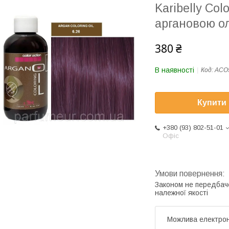
Karibelly Col
аргановою ол
380 ₴
В наявності
Код:
ACO
Купити
+380 (93) 802-51-01
Офіс
Законом не передбач
належної якості