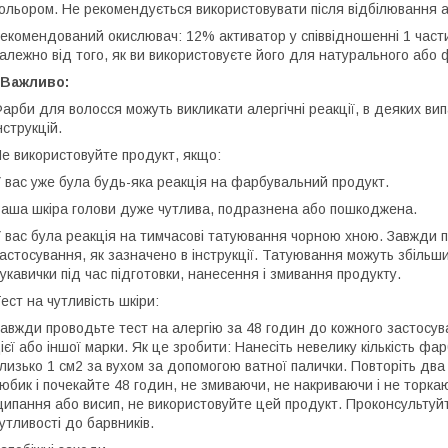
ольором. Не рекомендується використовувати після відбілювання аб
екомендований окислювач: 12% активатор у співвідношенні 1 части
алежно від того, як ви використовуєте його для натурального або
 Важливо:
арби для волосся можуть викликати алергічні реакції, в деяких в
нструкцій.
е використовуйте продукт, якщо:
 вас уже була будь-яка реакція на фарбувальний продукт.
аша шкіра голови дуже чутлива, подразнена або пошкоджена.
 вас була реакція на тимчасові татуювання чорною хною. Завжди п
астосування, як зазначено в інструкції. Татуювання можуть збільши
укавички під час підготовки, нанесення і змивання продукту.
ест на чутливість шкіри:
авжди проводьте тест на алергію за 48 годин до кожного застосув
ієї або іншої марки. Як це зробити: Нанесіть невелику кількість ф
лизько 1 см2 за вухом за допомогою ватної палички. Повторіть дв
юбик і почекайте 48 годин, не змиваючи, не накриваючи і не торкаю
ипання або висип, не використовуйте цей продукт. Проконсультуйт
утливості до барвників.