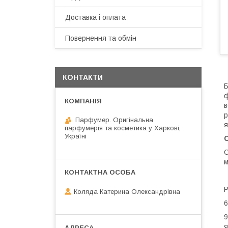
Доставка і оплата
Повернення та обмін
КОНТАКТИ
Б
ф
в
р
Парфумер. Оригінальна
я
парфумерія та косметика у Харкові,
Україні
С
C
м
Р
Коляда Катерина Олександрівна
6
9
я