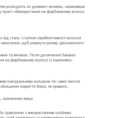
тім розподіліть по довжині і кінчиках, залишивши
 у пункті «Використання на фарбованому волоссі
о від стану і ступеня сприйнятливості волосся.
і нанесення, щоб уникнути ризику дисонансного
вжині та кінчиках. Після досягнення бажаної
ння на фарбованому волоссі (з корінням)».
вим (натуральним) кольором тієї самої висоти
 збільшенні покриття блиск, як правило,
х, зазначених вище.
або травленню з використанням особливо
лір, який закріплюється нерівномірно (наприклад,