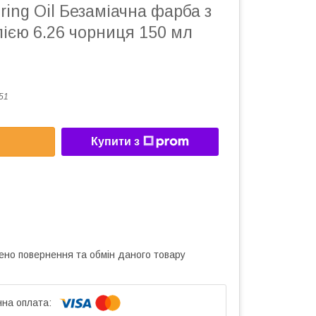
oring Oil Безаміачна фарба з
ією 6.26 чорниця 150 мл
51
Купити з
ено повернення та обмін даного товару