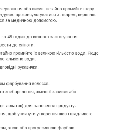
почервоніння або висип, негайно промийте шкіру
ндуємо проконсультуватися з лікарем, перш ніж
ься за медичною допомогою.
ю за 48 годин до кожного застосування.
вести до сліпоти.
негайно промийте їх великою кількістю води. Якщо
ою кількістю води.
дповідні рукавички.
крім фарбування волосся.
о знебарвлення, хімічної завивки або
ців-лопаток) для нанесення продукту.
ня, щоб уникнути утворення піків і шкідливого
иком, хною або прогресивною фарбою.