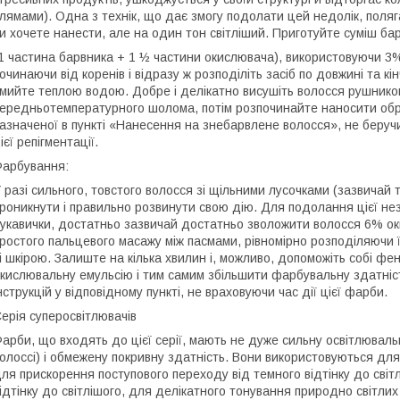
лямами). Одна з технік, що дає змогу подолати цей недолік, поляга
и хочете нанести, але на один тон світліший. Приготуйте суміш бар
1 частина барвника + 1 ½ частини окислювача), використовуючи 3% 
очинаючи від коренів і відразу ж розподіліть засіб по довжині та к
мийте теплою водою. Добре і делікатно висушіть волосся рушнико
ередньотемпературного шолома, потім розпочинайте наносити обра
азначеної в пункті «Нанесення на знебарвлене волосся», не беруч
ієї репігментації.
арбування:
 разі сильного, товстого волосся зі щільними лусочками (зазвичай
роникнути і правильно розвинути свою дію. Для подолання цієї нез
укавички, достатньо зазвичай достатньо зволожити волосся 6% оки
ростого пальцевого масажу між пасмами, рівномірно розподіляючи 
і шкірою. Залиште на кілька хвилин і, можливо, допоможіть собі 
кислювальну емульсію і тим самим збільшити фарбувальну здатніс
нструкцій у відповідному пункті, не враховуючи час дії цієї фарби.
ерія суперосвітлювачів
арби, що входять до цієї серії, мають не дуже сильну освітлюваль
олоссі) і обмежену покривну здатність. Вони використовуються дл
ля прискорення поступового переходу від темного відтінку до світ
ідтінку до світлішого, для делікатного тонування природно світли