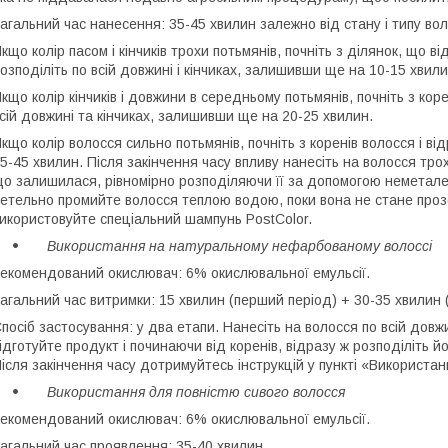
агальний час нанесення: 35-45 хвилин залежно від стану і типу вол
кщо колір пасом і кінчиків трохи потьмянів, почніть з ділянок, що 
озподіліть по всій довжині і кінчиках, залишивши ще на 10-15 хвили
кщо колір кінчиків і довжини в середньому потьмянів, почніть з коре
сій довжині та кінчиках, залишивши ще на 20-25 хвилин.
кщо колір волосся сильно потьмянів, почніть з коренів волосся і ві
5-45 хвилин. Після закінчення часу впливу нанесіть на волосся тр
о залишилася, рівномірно розподіляючи її за допомогою неметалев
етельно промийте волосся теплою водою, поки вона не стане проз
икористовуйте спеціальний шампунь PostColor.
Використання на натуральному нефарбованому волоссі
екомендований окислювач: 6% окислювальної емульсії.
агальний час витримки: 15 хвилин (перший період) + 30-35 хвилин 
посіб застосування: у два етапи. Нанесіть на волосся по всій довжи
ідготуйте продукт і починаючи від коренів, відразу ж розподіліть 
ісля закінчення часу дотримуйтесь інструкцій у пункті «Використан
Використання для повністю сивого волосся
екомендований окислювач: 6% окислювальної емульсії.
агальний час проявлення: 35-40 хвилин.