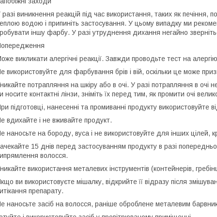
апобіжні заходи
 разі виникнення реакцій під час використання, таких як печіння, 
еплою водою і припиніть застосування. У цьому випадку ми рекоме
робувати іншу фарбу. У разі утруднення дихання негайно зверніт
Попередження
оже викликати алергічні реакції. Завжди проводьте тест на алергі
е використовуйте для фарбування брів і вій, оскільки це може приз
никайте потрапляння на шкіру або в очі. У разі потрапляння в очі 
и носите контактні лінзи, зніміть їх перед тим, як промити очі велик
ри підготовці, нанесенні та промиванні продукту використовуйте ві
е вдихайте і не вживайте продукт.
е наносьте на бороду, вуса і не використовуйте для інших цілей, 
ачекайте 15 днів перед застосуванням продукту в разі попередньог
ипрямлення волосся.
никайте використання металевих інструментів (контейнерів, гребін
кщо ви використовуєте мішалку, відкрийте її відразу після змішуван
итікання препарату.
е наносьте засіб на волосся, раніше оброблене металевим барвн