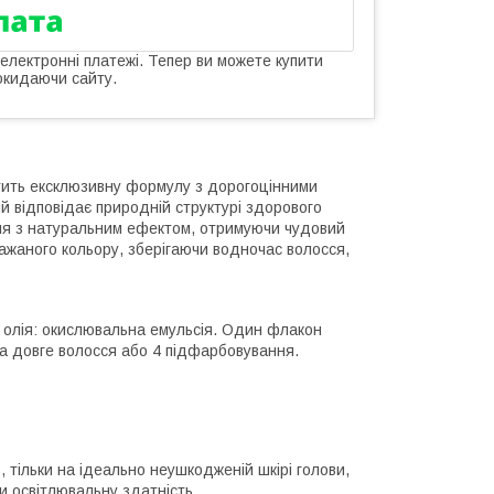
 електронні платежі. Тепер ви можете купити
окидаючи сайту.
істить ексклюзивну формулу з дорогоцінними
й відповідає природній структурі здорового
ня з натуральним ефектом, отримуючи чудовий
ажаного кольору, зберігаючи водночас волосся,
на олія: окислювальна емульсія. Один флакон
на довге волосся або 4 підфарбовування.
 тільки на ідеально неушкодженій шкірі голови,
 освітлювальну здатність.