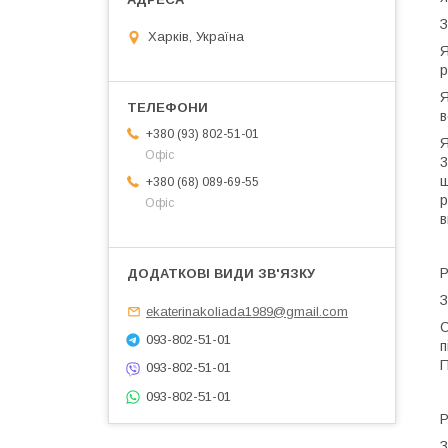
З
Харків, Україна
Я
р
Я
в
+380 (93) 802-51-01
Я
Офіс
3
щ
+380 (68) 089-69-55
р
Офіс
в
Р
З
ekaterinakoliada1989@gmail.com
С
093-802-51-01
п
П
093-802-51-01
093-802-51-01
Р
З