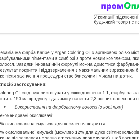
У компанії підключені
будь-який товар не п
езаміачна фарба Karibelly Argan Coloring Oil з аргановою олією м
арбувальними пігментами в симбіозі з протеїновим комплексом, яки
олосся. Завдяки інноваційній формулі можна домогтися фарбуван
езультат покриття і віддзеркалення з максимальним вираженням б
ке після закінчення процедури стає блискучим і м'яким на дотик.
посіб застосування:
oloring Oil слід використовувати у співвідношенні 1:1, фарбуваль
істить 150 мл продукту і дає змогу нанести 2,3 повних нанесення 
Використання на фарбованому волоссі (з корінням)
екомендовані окислювачі:
% окислювальна емульсія для посилення покриття.
% окислювальної емульсії (можливо 12% для дуже світлих кольорів,
ка не піддавалася недавно агресивним процедурам), щоб посилити