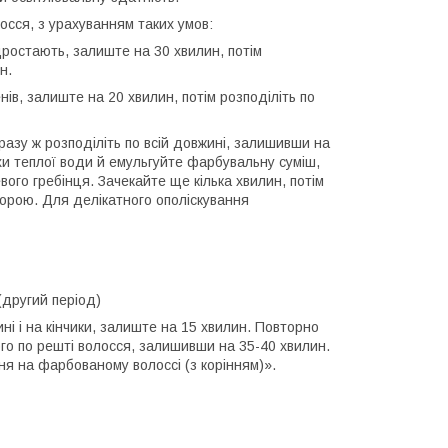
осся, з урахуванням таких умов:
відростають, залиште на 30 хвилин, потім
н.
нів, залиште на 20 хвилин, потім розподіліть по
дразу ж розподіліть по всій довжині, залишивши на
охи теплої води й емульгуйте фарбувальну суміш,
ого гребінця. Зачекайте ще кілька хвилин, потім
орою. Для делікатного ополіскування
(другий період)
ні і на кінчики, залиште на 15 хвилин. Повторно
його по решті волосся, залишивши на 35-40 хвилин.
ня на фарбованому волоссі (з корінням)».