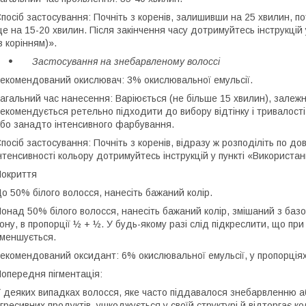
посіб застосування: Почніть з коренів, залишивши на 25 хвилин, по
е на 15-20 хвилин. Після закінчення часу дотримуйтесь інструкцій
з корінням)».
Застосування на знебарвленому волоссі
екомендований окислювач: 3% окислювальної емульсії.
агальний час нанесення: Варіюється (не більше 15 хвилин), залежн
екомендується ретельно підходити до вибору відтінку і тривалост
бо занадто інтенсивного фарбування.
посіб застосування: Почніть з коренів, відразу ж розподіліть по до
нтенсивності кольору дотримуйтесь інструкцій у пункті «Використа
окриття
о 50% білого волосся, нанесіть бажаний колір.
онад 50% білого волосся, нанесіть бажаний колір, змішаний з базо
ону, в пропорції ½ + ½. У будь-якому разі слід підкреслити, що при
меншується.
екомендований оксидант: 6% окислювальної емульсії, у пропорція
опередня пігментація:
 деяких випадках волосся, яке часто піддавалося знебарвленню 
гресивних продуктів, ушкоджується у своїй структурі й відторгає ко