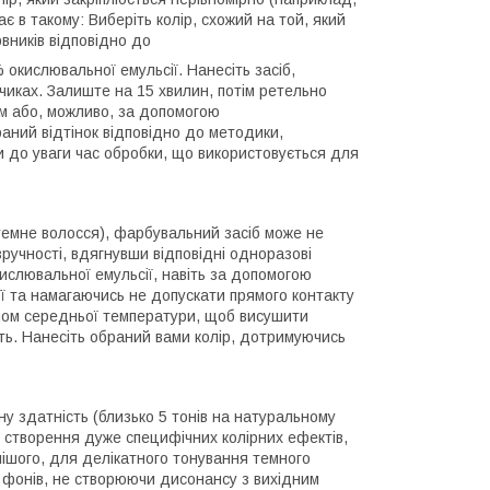
є в такому: Виберіть колір, схожий на той, який
вників відповідно до
окислювальної емульсії. Нанесіть засіб,
інчиках. Залиште на 15 хвилин, потім ретельно
м або, можливо, за допомогою
ний відтінок відповідно до методики,
и до уваги час обробки, що використовується для
 темне волосся), фарбувальний засіб може не
ручності, вдягнувши відповідні одноразові
слювальної емульсії, навіть за допомогою
її та намагаючись не допускати прямого контакту
феном середньої температури, щоб висушити
ть. Нанесіть обраний вами колір, дотримуючись
ну здатність (близько 5 тонів на натуральному
я створення дуже специфічних колірних ефектів,
лішого, для делікатного тонування темного
х фонів, не створюючи дисонансу з вихідним