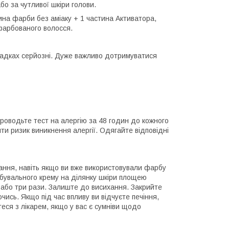
о за чутливої шкіри голови.
на фарби без аміаку + 1 частина Активатора,
 фарбованого волосся.
ипадках серйозні. Дуже важливо дотримуватися
роводьте тест на алергію за 48 годин до кожного
ти ризик виникнення алергії. Одягайте відповідні
ання, навіть якщо ви вже використовували фарбу
арбувального крему на ділянку шкіри площею
а або три рази. Залиште до висихання. Закрийте
чись. Якщо під час впливу ви відчуєте печіння,
еся з лікарем, якщо у вас є сумніви щодо