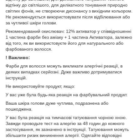
відтінку до світлішого, для делікатного тонування природно
світлих фонів, не створюючи дисонансу з вихідним кольором.
Не рекомендується використовувати після відбілювання або
за чутливої шкіри голови.
Рекомендований окислювач: 12% активатор у співвідношенні
1 частина фарби без аміаку + 1 частина Активатора, залежно
від того, як ви використовуєте його для натурального або
фарбованого волосся.
! Важливо:
Фарби для волосся можуть викликати алергічні реакції, в
деяких випадках серйозні. Дуже важливо дотримуватися
інструкцій.
Не використовуйте продукт, якщо:
У вас уже була будь-яка реакція на фарбувальний продукт.
Ваша шкіра голови дуже чутлива, подразнена або
пошкоджена.
У вас була реакція на тимчасові татуювання чорною хною.
Завжди проводьте тест на алергію за 48 годин до кожного
застосування, як зазначено в інструкції. Татуювання можуть
збільшити ризик виникнення алергії. Одягайте відповідні