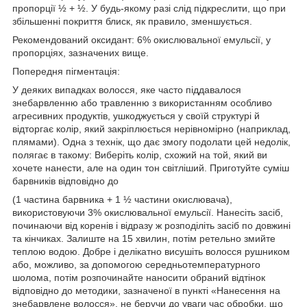
пропорції ½ + ½. У будь-якому разі слід підкреслити, що при
збільшенні покриття блиск, як правило, зменшується.
Рекомендований оксидант: 6% окислювальної емульсії, у
пропорціях, зазначених вище.
Попередня пігментація:
У деяких випадках волосся, яке часто піддавалося
знебарвленню або травленню з використанням особливо
агресивних продуктів, ушкоджується у своїй структурі й
відторгає колір, який закріплюється нерівномірно (наприклад,
плямами). Одна з технік, що дає змогу подолати цей недолік,
полягає в такому: Виберіть колір, схожий на той, який ви
хочете нанести, але на один тон світліший. Приготуйте суміш
барвників відповідно до
(1 частина барвника + 1 ½ частини окислювача),
використовуючи 3% окислювальної емульсії. Нанесіть засіб,
починаючи від коренів і відразу ж розподіліть засіб по довжині
та кінчиках. Залиште на 15 хвилин, потім ретельно змийте
теплою водою. Добре і делікатно висушіть волосся рушником
або, можливо, за допомогою середньотемпературного
шолома, потім розпочинайте наносити обраний відтінок
відповідно до методики, зазначеної в пункті «Нанесення на
знебарвлене волосся», не беручи до уваги час обробки, що