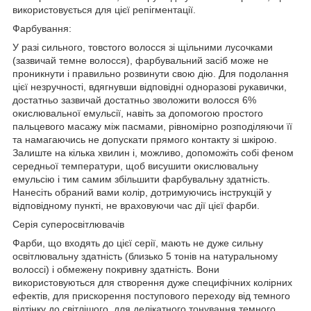
використовується для цієї репігментації.
Фарбування:
У разі сильного, товстого волосся зі щільними лусочками
(зазвичай темне волосся), фарбувальний засіб може не
проникнути і правильно розвинути свою дію. Для подолання
цієї незручності, вдягнувши відповідні одноразові рукавички,
достатньо зазвичай достатньо зволожити волосся 6%
окислювальної емульсії, навіть за допомогою простого
пальцевого масажу між пасмами, рівномірно розподіляючи її
та намагаючись не допускати прямого контакту зі шкірою.
Залиште на кілька хвилин і, можливо, допоможіть собі феном
середньої температури, щоб висушити окислювальну
емульсію і тим самим збільшити фарбувальну здатність.
Нанесіть обраний вами колір, дотримуючись інструкцій у
відповідному пункті, не враховуючи час дії цієї фарби.
Серія суперосвітлювачів
Фарби, що входять до цієї серії, мають не дуже сильну
освітлювальну здатність (близько 5 тонів на натуральному
волоссі) і обмежену покривну здатність. Вони
використовуються для створення дуже специфічних колірних
ефектів, для прискорення поступового переходу від темного
відтінку до світлішого, для делікатного тонування темного