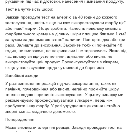
рукавички під час підготовки, нанесення і змивання продукту.
Тест на чутливість шкіри:
Завжди проводьте тест на алергію за 48 годин до кожного
застосування, навіть якщо ви вже використовували фарбу цієї
або іншої марки. Як це зробити: Нанесіть невелику кількість
фарбувального крему на ділянку шкіри площею близько 1 см2
за вухом за допомогою ватної палички. Повторіть два або три
рази. Залиште до висихання. Закрийте тюбик і почекайте 48
годин, не змиваючи, не накриваючи і не торкаючись. Якщо під
час впливу ви відчуєте печіння, щипання або висип, не
використовуйте цей продукт. Проконсультуйтеся з лікарем,
якщо у вас є сумніви щодо чутливості до барвників.
Запобіжні заходи
У разі виникнення реакцій під час використання, таких як
печіння, почервоніння або висип, негайно промийте шкіру
теплою водою і припиніть застосування. У цьому випадку ми
рекомендуємо проконсультуватися з лікарем, перш ніж
пробувати іншу фарбу. У разі утруднення дихання негайно
зверніться за медичною допомогою.
Попередження
Може викликати алергічні реакції. Завжди проводьте тест на