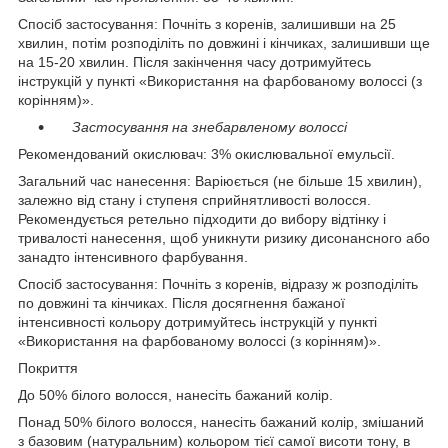
Спосіб застосування: Почніть з коренів, залишивши на 25
хвилин, потім розподіліть по довжині і кінчиках, залишивши ще
на 15-20 хвилин. Після закінчення часу дотримуйтесь
інструкцій у пункті «Використання на фарбованому волоссі (з
корінням)».
Застосування на знебарвленому волоссі
Рекомендований окислювач: 3% окислювальної емульсії.
Загальний час нанесення: Варіюється (не більше 15 хвилин),
залежно від стану і ступеня сприйнятливості волосся.
Рекомендується ретельно підходити до вибору відтінку і
тривалості нанесення, щоб уникнути ризику дисонансного або
занадто інтенсивного фарбування.
Спосіб застосування: Почніть з коренів, відразу ж розподіліть
по довжині та кінчиках. Після досягнення бажаної
інтенсивності кольору дотримуйтесь інструкцій у пункті
«Використання на фарбованому волоссі (з корінням)».
Покриття
До 50% білого волосся, нанесіть бажаний колір.
Понад 50% білого волосся, нанесіть бажаний колір, змішаний
з базовим (натуральним) кольором тієї самої висоти тону, в