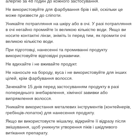
алергію за 48 годин до кожного застосування.
Не використовуйте для фарбування брів і вій, оскільки це
може призвести до сліпоти.
Уникайте потрапляння на шкіру або в очі. У разі потрапляння
в очі негайно промийте їх великою кількістю води. Якщо ви
носите контактні лінзи, зніміть їх перед тим, як промити очі
великою кількістю води.
При підготовці, нанесенні та промиванні продукту
використовуйте відповідні рукавички.
Не вдихайте і не вживайте продукт.
Не наносьте на бороду, вуса і не використовуйте для інших
цілей, крім фарбування волосся.
Зачекайте 15 днів перед застосуванням продукту в разі
попереднього знебарвлення, хімічної завивки або
випрямлення волосся.
Уникайте використання металевих інструментів (контейнерів,
гребінців-лопаток) для нанесення продукту.
Якщо ви використовуєте мішалку, відкрийте її відразу після
змішування, щоб уникнути утворення піків і шкідливого
витікання препарату.