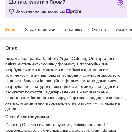
Що таке купити з Пром?
Замовлення під захистом
Опис
Характеристики
Доставка
Оплата
Умови п
Опис
Безаміачна фарба Karibelly Argan Coloring Oil з аргановою
олією містить ексклюзивну формулу з дорогоцінними
фарбувальними пігментами в симбіозі з протеїновим
комплексом, який відповідає природній структурі здорового
волосся. Завдяки інноваційній формулі можна домогтися
фарбування з натуральним ефектом, отримуючи чудовий
результат покриття і віддзеркалення з максимальним
вираженням бажаного кольору, зберігаючи водночас волосся,
яке після закінчення процедури стає блискучим і м'яким на
дотик.
Спосіб застосування:
Coloring Oil слід використовувати у співвідношенні 1:1,
фарбувальна олія: окислювальна емульсія. Один флакон