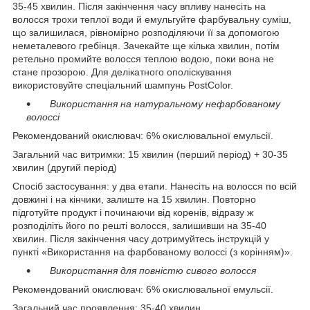
35-45 хвилин. Після закінчення часу впливу нанесіть на
волосся трохи теплої води й емульгуйте фарбувальну суміш,
що залишилася, рівномірно розподіляючи її за допомогою
неметалевого гребінця. Зачекайте ще кілька хвилин, потім
ретельно промийте волосся теплою водою, поки вона не
стане прозорою. Для делікатного ополіскування
використовуйте спеціальний шампунь PostColor.
Використання на натуральному нефарбованому
волоссі
Рекомендований окислювач: 6% окислювальної емульсії.
Загальний час витримки: 15 хвилин (перший період) + 30-35
хвилин (другий період)
Спосіб застосування: у два етапи. Нанесіть на волосся по всій
довжині і на кінчики, залиште на 15 хвилин. Повторно
підготуйте продукт і починаючи від коренів, відразу ж
розподіліть його по решті волосся, залишивши на 35-40
хвилин. Після закінчення часу дотримуйтесь інструкцій у
пункті «Використання на фарбованому волоссі (з корінням)».
Використання для повністю сивого волосся
Рекомендований окислювач: 6% окислювальної емульсії.
Загальний час проявлення: 35-40 хвилин.