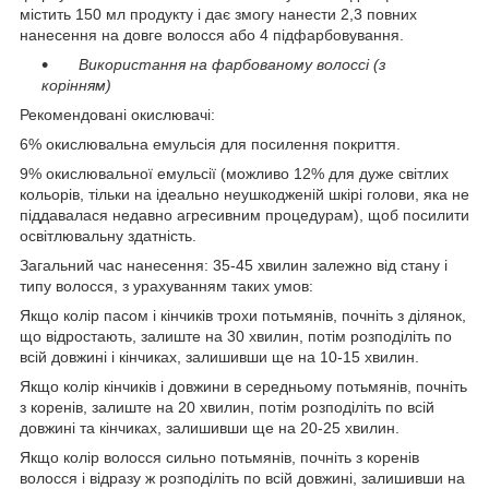
містить 150 мл продукту і дає змогу нанести 2,3 повних
нанесення на довге волосся або 4 підфарбовування.
Використання на фарбованому волоссі (з
корінням)
Рекомендовані окислювачі:
6% окислювальна емульсія для посилення покриття.
9% окислювальної емульсії (можливо 12% для дуже світлих
кольорів, тільки на ідеально неушкодженій шкірі голови, яка не
піддавалася недавно агресивним процедурам), щоб посилити
освітлювальну здатність.
Загальний час нанесення: 35-45 хвилин залежно від стану і
типу волосся, з урахуванням таких умов:
Якщо колір пасом і кінчиків трохи потьмянів, почніть з ділянок,
що відростають, залиште на 30 хвилин, потім розподіліть по
всій довжині і кінчиках, залишивши ще на 10-15 хвилин.
Якщо колір кінчиків і довжини в середньому потьмянів, почніть
з коренів, залиште на 20 хвилин, потім розподіліть по всій
довжині та кінчиках, залишивши ще на 20-25 хвилин.
Якщо колір волосся сильно потьмянів, почніть з коренів
волосся і відразу ж розподіліть по всій довжині, залишивши на