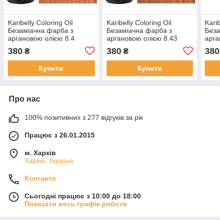
Karibelly Coloring Oil
Karibelly Coloring Oil
Karib
Безаміачна фарба з
Безаміачна фарба з
Беза
аргановою олією 8.4
аргановою олією 8.43
арга
мiдний свiтло-русявий 150
золотисто-червоний 150
попе
380
380
380
₴
₴
мл
мл
руся
Купити
Купити
Про нас
100% позитивних з 277 відгуків за рік
Працює з 26.01.2015
м. Харків
Харків, Україна
Контакти
Сьогодні працює з 10:00 до 18:00
Показати весь графік роботи