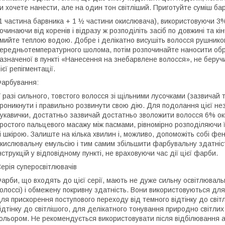
и хочете нанести, але на один тон світліший. Приготуйте суміш бар
1 частина барвника + 1 ½ частини окислювача), використовуючи 3% 
очинаючи від коренів і відразу ж розподіліть засіб по довжині та к
мийте теплою водою. Добре і делікатно висушіть волосся рушнико
ередньотемпературного шолома, потім розпочинайте наносити обра
азначеної в пункті «Нанесення на знебарвлене волосся», не беруч
ієї репігментації.
арбування:
 разі сильного, товстого волосся зі щільними лусочками (зазвичай
роникнути і правильно розвинути свою дію. Для подолання цієї нез
укавички, достатньо зазвичай достатньо зволожити волосся 6% оки
ростого пальцевого масажу між пасмами, рівномірно розподіляючи 
і шкірою. Залиште на кілька хвилин і, можливо, допоможіть собі 
кислювальну емульсію і тим самим збільшити фарбувальну здатніс
нструкцій у відповідному пункті, не враховуючи час дії цієї фарби.
ерія суперосвітлювачів
арби, що входять до цієї серії, мають не дуже сильну освітлюваль
олоссі) і обмежену покривну здатність. Вони використовуються дл
ля прискорення поступового переходу від темного відтінку до світ
ідтінку до світлішого, для делікатного тонування природно світли
ольором. Не рекомендується використовувати після відбілювання аб