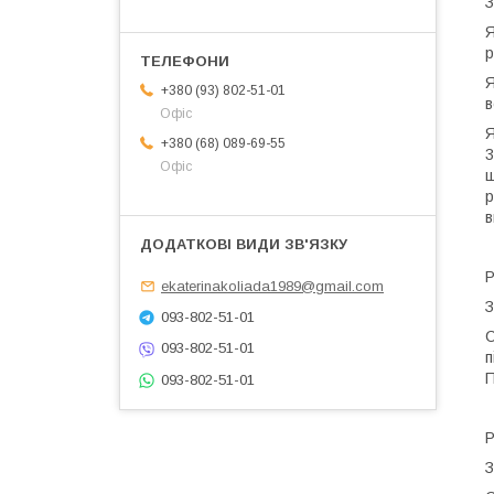
З
Я
р
Я
+380 (93) 802-51-01
в
Офіс
Я
+380 (68) 089-69-55
3
Офіс
щ
р
в
Р
ekaterinakoliada1989@gmail.com
З
093-802-51-01
С
093-802-51-01
п
П
093-802-51-01
Р
З