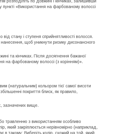
тім розподіліть по довжині і кінчиках, залишивши
 у пункті «Використання на фарбованому волоссі
о від стану і ступеня сприйнятливості волосся.
і нанесення, щоб уникнути ризику дисонансного
вжині та кінчиках. Після досягнення бажаної
ння на фарбованому волоссі (з корінням)».
вим (натуральним) кольором тієї самої висоти
 збільшенні покриття блиск, як правило,
х, зазначених вище.
або травленню з використанням особливо
лір, який закріплюється нерівномірно (наприклад,
є в такому: Виберіть колір, схожий на той, який