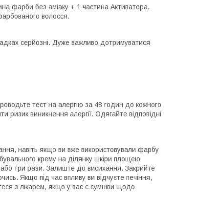
на фарби без аміаку + 1 частина Активатора,
 фарбованого волосся.
ипадках серйозні. Дуже важливо дотримуватися
роводьте тест на алергію за 48 годин до кожного
ти ризик виникнення алергії. Одягайте відповідні
ання, навіть якщо ви вже використовували фарбу
арбувального крему на ділянку шкіри площею
а або три рази. Залиште до висихання. Закрийте
чись. Якщо під час впливу ви відчуєте печіння,
еся з лікарем, якщо у вас є сумніви щодо