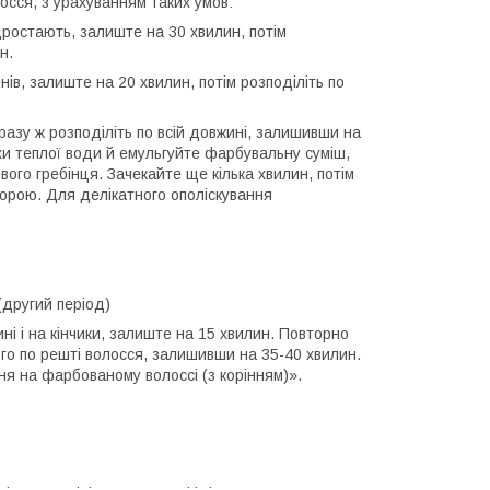
осся, з урахуванням таких умов:
відростають, залиште на 30 хвилин, потім
н.
нів, залиште на 20 хвилин, потім розподіліть по
дразу ж розподіліть по всій довжині, залишивши на
охи теплої води й емульгуйте фарбувальну суміш,
ого гребінця. Зачекайте ще кілька хвилин, потім
орою. Для делікатного ополіскування
(другий період)
ні і на кінчики, залиште на 15 хвилин. Повторно
його по решті волосся, залишивши на 35-40 хвилин.
ня на фарбованому волоссі (з корінням)».