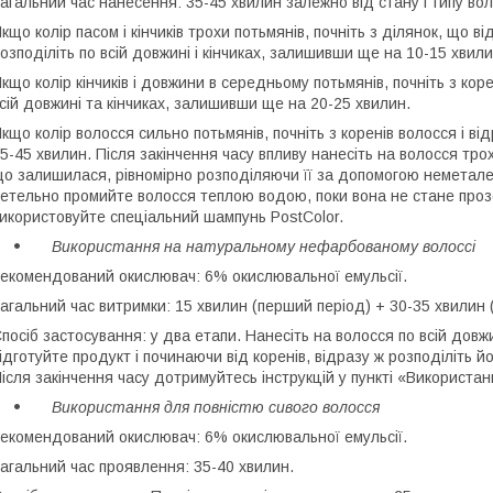
агальний час нанесення: 35-45 хвилин залежно від стану і типу вол
кщо колір пасом і кінчиків трохи потьмянів, почніть з ділянок, що 
озподіліть по всій довжині і кінчиках, залишивши ще на 10-15 хвили
кщо колір кінчиків і довжини в середньому потьмянів, почніть з коре
сій довжині та кінчиках, залишивши ще на 20-25 хвилин.
кщо колір волосся сильно потьмянів, почніть з коренів волосся і ві
5-45 хвилин. Після закінчення часу впливу нанесіть на волосся тр
о залишилася, рівномірно розподіляючи її за допомогою неметалев
етельно промийте волосся теплою водою, поки вона не стане проз
икористовуйте спеціальний шампунь PostColor.
Використання на натуральному нефарбованому волоссі
екомендований окислювач: 6% окислювальної емульсії.
агальний час витримки: 15 хвилин (перший період) + 30-35 хвилин 
посіб застосування: у два етапи. Нанесіть на волосся по всій довжи
ідготуйте продукт і починаючи від коренів, відразу ж розподіліть 
ісля закінчення часу дотримуйтесь інструкцій у пункті «Використан
Використання для повністю сивого волосся
екомендований окислювач: 6% окислювальної емульсії.
агальний час проявлення: 35-40 хвилин.