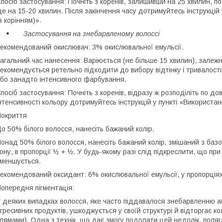
посіб застосування: Почніть з коренів, залишивши на 25 хвилин, по
е на 15-20 хвилин. Після закінчення часу дотримуйтесь інструкцій
з корінням)».
Застосування на знебарвленому волоссі
екомендований окислювач: 3% окислювальної емульсії.
агальний час нанесення: Варіюється (не більше 15 хвилин), залежн
екомендується ретельно підходити до вибору відтінку і тривалост
бо занадто інтенсивного фарбування.
посіб застосування: Почніть з коренів, відразу ж розподіліть по до
нтенсивності кольору дотримуйтесь інструкцій у пункті «Використа
окриття
о 50% білого волосся, нанесіть бажаний колір.
онад 50% білого волосся, нанесіть бажаний колір, змішаний з базо
ону, в пропорції ½ + ½. У будь-якому разі слід підкреслити, що при
меншується.
екомендований оксидант: 6% окислювальної емульсії, у пропорція
опередня пігментація:
 деяких випадках волосся, яке часто піддавалося знебарвленню 
гресивних продуктів, ушкоджується у своїй структурі й відторгає ко
лямами). Одна з технік, що дає змогу подолати цей недолік, поляга