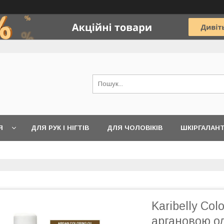
Я
ДЛЯ РУК І НІГТІВ
ДЛЯ ЧОЛОВІКІВ
ШКІРГАЛАН
Karibelly Col
аргановою ол