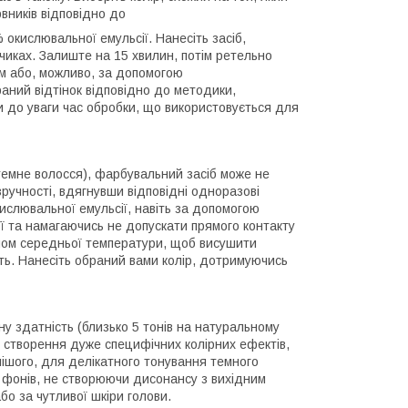
вників відповідно до
окислювальної емульсії. Нанесіть засіб,
інчиках. Залиште на 15 хвилин, потім ретельно
м або, можливо, за допомогою
ний відтінок відповідно до методики,
и до уваги час обробки, що використовується для
 темне волосся), фарбувальний засіб може не
ручності, вдягнувши відповідні одноразові
слювальної емульсії, навіть за допомогою
її та намагаючись не допускати прямого контакту
феном середньої температури, щоб висушити
ть. Нанесіть обраний вами колір, дотримуючись
ну здатність (близько 5 тонів на натуральному
я створення дуже специфічних колірних ефектів,
лішого, для делікатного тонування темного
х фонів, не створюючи дисонансу з вихідним
о за чутливої шкіри голови.