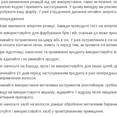
 разі виникнення реакцій під час використання, таких як печіння, 
еплою водою і припиніть застосування. У цьому випадку ми рекоме
робувати іншу фарбу. У разі утруднення дихання негайно зверніт
Попередження
оже викликати алергічні реакції. Завжди проводьте тест на алергі
е використовуйте для фарбування брів і вій, оскільки це може приз
никайте потрапляння на шкіру або в очі. У разі потрапляння в очі 
и носите контактні лінзи, зніміть їх перед тим, як промити очі велик
ри підготовці, нанесенні та промиванні продукту використовуйте ві
е вдихайте і не вживайте продукт.
е наносьте на бороду, вуса і не використовуйте для інших цілей, 
ачекайте 15 днів перед застосуванням продукту в разі попередньог
ипрямлення волосся.
никайте використання металевих інструментів (контейнерів, гребін
кщо ви використовуєте мішалку, відкрийте її відразу після змішуван
итікання препарату.
е наносьте засіб на волосся, раніше оброблене металевим барвн
отуйте і використовуйте засіб у провітрюваному приміщенні.