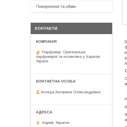
Повернення та обмін
КОНТАКТИ
Б
ф
Парфумер. Оригінальна
в
парфумерія та косметика у Харкові,
р
Україні
я
С
C
м
Коляда Катерина Олександрівна
Р
6
9
я
Харків, Україна