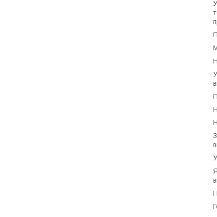
У
т
п
М
Н
У
в
П
Н
Н
З
в
У
Я
в
Н
Г