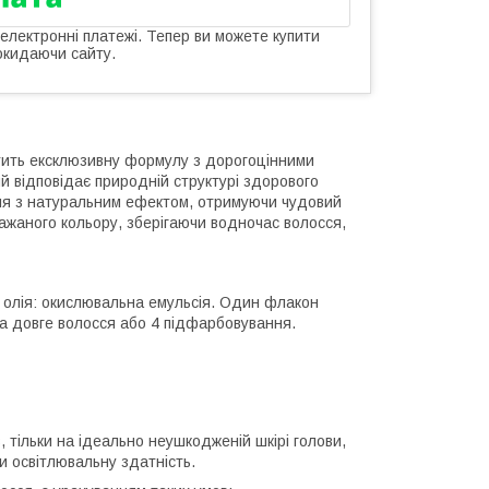
 електронні платежі. Тепер ви можете купити
окидаючи сайту.
істить ексклюзивну формулу з дорогоцінними
й відповідає природній структурі здорового
ня з натуральним ефектом, отримуючи чудовий
ажаного кольору, зберігаючи водночас волосся,
на олія: окислювальна емульсія. Один флакон
на довге волосся або 4 підфарбовування.
 тільки на ідеально неушкодженій шкірі голови,
 освітлювальну здатність.