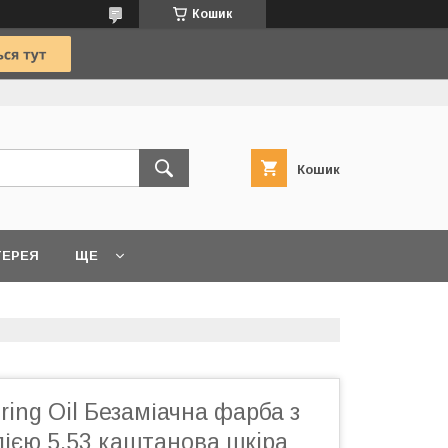
Кошик
Кошик
ТЕРЕЯ
ЩЕ
oring Oil Безаміачна фарба з
ією 5.53 каштанова шкiра