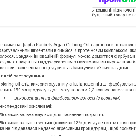
У компанії підключені
будь-який товар не п
езаміачна фарба Karibelly Argan Coloring Oil з аргановою олією м
арбувальними пігментами в симбіозі з протеїновим комплексом, яки
олосся. Завдяки інноваційній формулі можна домогтися фарбуван
езультат покриття і віддзеркалення з максимальним вираженням б
ке після закінчення процедури стає блискучим і м'яким на дотик.
посіб застосування:
oloring Oil слід використовувати у співвідношенні 1:1, фарбуваль
істить 150 мл продукту і дає змогу нанести 2,3 повних нанесення 
Використання на фарбованому волоссі (з корінням)
екомендовані окислювачі:
% окислювальна емульсія для посилення покриття.
% окислювальної емульсії (можливо 12% для дуже світлих кольорів,
ка не піддавалася недавно агресивним процедурам), щоб посилити