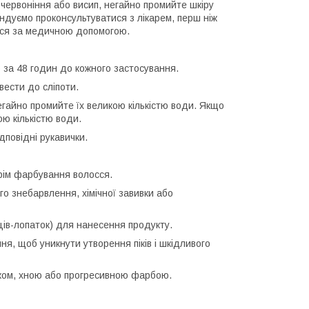
почервоніння або висип, негайно промийте шкіру
ндуємо проконсультуватися з лікарем, перш ніж
ься за медичною допомогою.
ю за 48 годин до кожного застосування.
вести до сліпоти.
негайно промийте їх великою кількістю води. Якщо
ою кількістю води.
дповідні рукавички.
крім фарбування волосся.
о знебарвлення, хімічної завивки або
ців-лопаток) для нанесення продукту.
ня, щоб уникнути утворення піків і шкідливого
иком, хною або прогресивною фарбою.