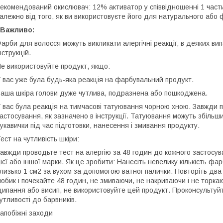
екомендований окислювач: 12% активатор у співвідношенні 1 части
алежно від того, як ви використовуєте його для натурального або
 Важливо:
арби для волосся можуть викликати алергічні реакції, в деяких в
нструкцій.
е використовуйте продукт, якщо:
 вас уже була будь-яка реакція на фарбувальний продукт.
аша шкіра голови дуже чутлива, подразнена або пошкоджена.
 вас була реакція на тимчасові татуювання чорною хною. Завжди п
астосування, як зазначено в інструкції. Татуювання можуть збільши
укавички під час підготовки, нанесення і змивання продукту.
ест на чутливість шкіри:
авжди проводьте тест на алергію за 48 годин до кожного застосув
ієї або іншої марки. Як це зробити: Нанесіть невелику кількість ф
лизько 1 см2 за вухом за допомогою ватної палички. Повторіть дв
юбик і почекайте 48 годин, не змиваючи, не накриваючи і не торкаю
ипання або висип, не використовуйте цей продукт. Проконсультуйт
утливості до барвників.
апобіжні заходи