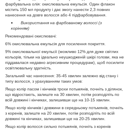
фарбувальна олія: окислювальна емульсія. Один флакон
містить 150 мл продукту і дає змогу нанести 2,3 повних
нанесення на довге волосся або 4 підфарбовування.
Використання на фарбованому волоссі (з
корінням)
Рекомендовані окислювачі:
6% окислювальна емульсія для посилення покриття.
9% окислювальної емульсії (можливо 12% для дуже світлих
кольорів, тільки на ідеально неушкодженій шкірі голови, яка не
піддавалася недавно агресивним процедурам), щоб посилити
освітлювальну здатність.
Загальний час нанесення: 35-45 хвилин залежно від стану і
типу волосся, з урахуванням таких умов:
Якщо колір пасом і кінчиків трохи потьмянів, почніть з ділянок,
що відростають, залиште на 30 хвилин, потім розподіліть по
всій довжині і кінчиках, залишивши ще на 10-15 хвилин.
Якщо колір кінчиків і довжини в середньому потьмянів, почніть
з коренів, залиште на 20 хвилин, потім розподіліть по всій
довжині та кінчиках, залишивши ще на 20-25 хвилин.
Якщо колір волосся сильно потьмянів, почніть з коренів