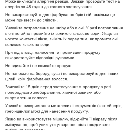
Може викликати алергічні реакції. Завжди проводьте тест на
алергію за 48 годин до кожного застосування.
Не використовуйте для фарбування брів і вій, оскільки це
може призвести до сліпоти.
Уникайте потрапляння на шкіру або в очі. У разі потрапляння
в очі негайно промийте їх великою кількістю води. Якщо ви
носите контактні лінзи, зніміть їх перед тим, як промити очі
великою кількістю води.
При підготовці, нанесенні та промиванні продукту
використовуйте відповідні рукавички.
Не вдихайте і не вживайте продукт.
Не наносьте на бороду, вуса і не використовуйте для інших
цілей, крім фарбування волосся.
Зачекайте 15 днів перед застосуванням продукту в разі
попереднього знебарвлення, хімічної завивки або
випрямлення волосся.
Уникайте використання металевих інструментів (контейнерів,
гребінців-лопаток) для нанесення продукту.
Якщо ви використовуєте мішалку, відкрийте її відразу після
змішування, щоб уникнути утворення піків і шкідливого
витікання препарату.