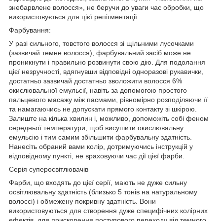
знебарвлене волосся», не беручи до уваги час обробки, що
використовується для цієї репігментації.
Фарбування:
У разі сильного, товстого волосся зі щільними лусочками
(зазвичай темне волосся), фарбувальний засіб може не
проникнути і правильно розвинути свою дію. Для подолання
цієї незручності, вдягнувши відповідні одноразові рукавички,
достатньо зазвичай достатньо зволожити волосся 6%
окислювальної емульсії, навіть за допомогою простого
пальцевого масажу між пасмами, рівномірно розподіляючи її
та намагаючись не допускати прямого контакту зі шкірою.
Залиште на кілька хвилин і, можливо, допоможіть собі феном
середньої температури, щоб висушити окислювальну
емульсію і тим самим збільшити фарбувальну здатність.
Нанесіть обраний вами колір, дотримуючись інструкцій у
відповідному пункті, не враховуючи час дії цієї фарби.
Серія суперосвітлювачів
Фарби, що входять до цієї серії, мають не дуже сильну
освітлювальну здатність (близько 5 тонів на натуральному
волоссі) і обмежену покривну здатність. Вони
використовуються для створення дуже специфічних колірних
ефектів, для прискорення поступового переходу від темного