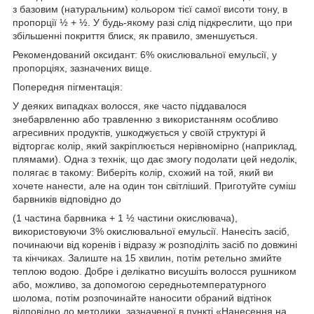
з базовим (натуральним) кольором тієї самої висоти тону, в
пропорції ½ + ½. У будь-якому разі слід підкреслити, що при
збільшенні покриття блиск, як правило, зменшується.
Рекомендований оксидант: 6% окислювальної емульсії, у
пропорціях, зазначених вище.
Попередня пігментація:
У деяких випадках волосся, яке часто піддавалося
знебарвленню або травленню з використанням особливо
агресивних продуктів, ушкоджується у своїй структурі й
відторгає колір, який закріплюється нерівномірно (наприклад,
плямами). Одна з технік, що дає змогу подолати цей недолік,
полягає в такому: Виберіть колір, схожий на той, який ви
хочете нанести, але на один тон світліший. Приготуйте суміш
барвників відповідно до
(1 частина барвника + 1 ½ частини окислювача),
використовуючи 3% окислювальної емульсії. Нанесіть засіб,
починаючи від коренів і відразу ж розподіліть засіб по довжині
та кінчиках. Залиште на 15 хвилин, потім ретельно змийте
теплою водою. Добре і делікатно висушіть волосся рушником
або, можливо, за допомогою середньотемпературного
шолома, потім розпочинайте наносити обраний відтінок
відповідно до методики, зазначеної в пункті «Нанесення на