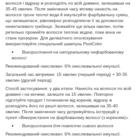
волосся і відразу ж розподіліть по всій довжині, залишивши на
35-45 хвилин. Після закінчення часу впливу нанесіть на
волосся трохи теплої води й емульгуйте фарбувальну суміш,
що залишилася, рівномірно розподіляючи її за допомогою
неметалевого гребінця. Зачекайте ще кілька хвилин, потім
ретельно промийте волосся теплою водою, поки вона не
стане прозорою. Для делікатного ополіскування
використовуйте спеціальний шампунь PostColor.
Використання на натуральному нефарбованому
волоссі
Рекомендований окислювач: 6% окислювальної емульсії.
Загальний час витримки: 15 хвилин (перший період) + 30-35
хвилин (другий період)
Спосіб застосування: у два етапи. Нанесіть на волосся по всій
довжині і на кінчики, залиште на 15 хвилин. Повторно
підготуйте продукт і починаючи від коренів, відразу ж
розподіліть його по решті волосся, залишивши на 35-40
хвилин. Після закінчення часу дотримуйтесь інструкцій у
пункті «Використання на фарбованому волоссі (з корінням)».
Використання для повністю сивого волосся
Рекомендований окислювач: 6% окислювальної емульсії.