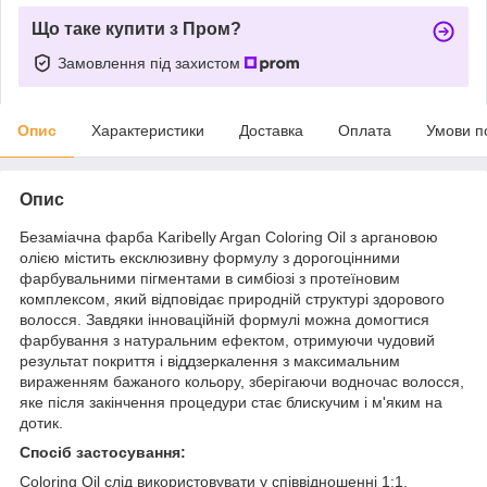
Що таке купити з Пром?
Замовлення під захистом
Опис
Характеристики
Доставка
Оплата
Умови п
Опис
Безаміачна фарба Karibelly Argan Coloring Oil з аргановою
олією містить ексклюзивну формулу з дорогоцінними
фарбувальними пігментами в симбіозі з протеїновим
комплексом, який відповідає природній структурі здорового
волосся. Завдяки інноваційній формулі можна домогтися
фарбування з натуральним ефектом, отримуючи чудовий
результат покриття і віддзеркалення з максимальним
вираженням бажаного кольору, зберігаючи водночас волосся,
яке після закінчення процедури стає блискучим і м'яким на
дотик.
Спосіб застосування:
Coloring Oil слід використовувати у співвідношенні 1:1,