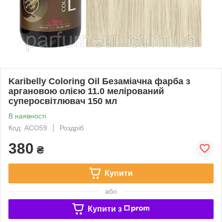
Karibelly Coloring Oil Безаміачна фарба з
аргановою олією 11.0 мелiрований
суперосвiтлювач 150 мл
В наявності
Код: ACO59
Роздріб
380
₴
Купити
або
Купити з