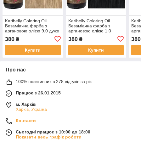
Karibelly Coloring Oil
Karibelly Coloring Oil
Karib
Безаміачна фарба з
Безаміачна фарба з
Беза
аргановою олією 9.0 дуже
аргановою олією 1.0
арга
свiтлий блонд 150 мл
чорний 150 мл
поп
380
380
380
₴
₴
супе
Купити
Купити
Про нас
100% позитивних з 278 відгуків за рік
Працює з 26.01.2015
м. Харків
Харків, Україна
Контакти
Сьогодні працює з 10:00 до 18:00
Показати весь графік роботи