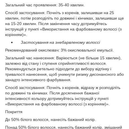
Загальний час проявлення: 35-40 хвилин.
Спосіб застосування: Почніть з коренів, залишивши на 25
хвилин, потім розподіліть по довжині і кінчиках, залишивши ще
на 15-20 хвилин. Після закінчення часу дотримуйтесь
інструкцій у пункті «Використання на фарбованому волоссі (з
корінням)».
Застосування на знебарвленому волоссі
Рекомендований окислювач: 3% окислювальної емульсії.
Загальний час нанесення: Варіюється (не більше 15 хвилин),
залежно від стану і ступеня сприйнятливості волосся.
Рекомендується ретельно підходити до вибору відтінку і
тривалості нанесення, щоб уникнути ризику дисонансного або
занадто інтенсивного фарбування.
Спосіб застосування: Почніть з коренів, відразу ж розподіліть
по довжині та кінчиках. Після досягнення бажаної
інтенсивності кольору дотримуйтесь інструкцій у пункті
«Використання на фарбованому волоссі (з корінням)».
Покриття
До 50% білого волосся, нанесіть бажаний колір.
Понад 50% білого волосся, нанесіть бажаний колір, змішаний