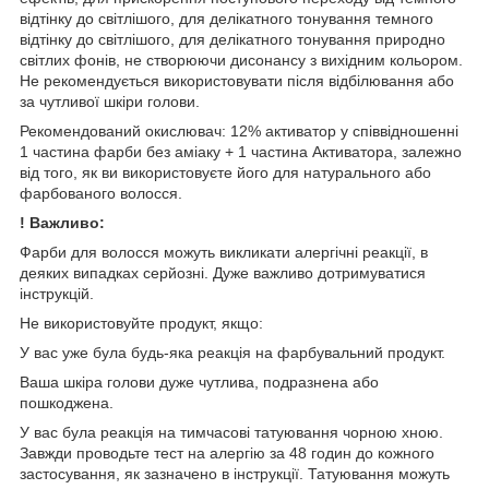
відтінку до світлішого, для делікатного тонування темного
відтінку до світлішого, для делікатного тонування природно
світлих фонів, не створюючи дисонансу з вихідним кольором.
Не рекомендується використовувати після відбілювання або
за чутливої шкіри голови.
Рекомендований окислювач: 12% активатор у співвідношенні
1 частина фарби без аміаку + 1 частина Активатора, залежно
від того, як ви використовуєте його для натурального або
фарбованого волосся.
! Важливо:
Фарби для волосся можуть викликати алергічні реакції, в
деяких випадках серйозні. Дуже важливо дотримуватися
інструкцій.
Не використовуйте продукт, якщо:
У вас уже була будь-яка реакція на фарбувальний продукт.
Ваша шкіра голови дуже чутлива, подразнена або
пошкоджена.
У вас була реакція на тимчасові татуювання чорною хною.
Завжди проводьте тест на алергію за 48 годин до кожного
застосування, як зазначено в інструкції. Татуювання можуть