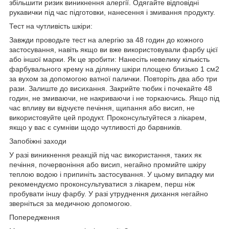
збільшити ризик виникнення алергії. Одягайте відповідні
рукавички під час підготовки, нанесення і змивання продукту.
Тест на чутливість шкіри:
Завжди проводьте тест на алергію за 48 годин до кожного
застосування, навіть якщо ви вже використовували фарбу цієї
або іншої марки. Як це зробити: Нанесіть невелику кількість
фарбувального крему на ділянку шкіри площею близько 1 см2
за вухом за допомогою ватної палички. Повторіть два або три
рази. Залиште до висихання. Закрийте тюбик і почекайте 48
годин, не змиваючи, не накриваючи і не торкаючись. Якщо під
час впливу ви відчуєте печіння, щипання або висип, не
використовуйте цей продукт. Проконсультуйтеся з лікарем,
якщо у вас є сумніви щодо чутливості до барвників.
Запобіжні заходи
У разі виникнення реакцій під час використання, таких як
печіння, почервоніння або висип, негайно промийте шкіру
теплою водою і припиніть застосування. У цьому випадку ми
рекомендуємо проконсультуватися з лікарем, перш ніж
пробувати іншу фарбу. У разі утруднення дихання негайно
зверніться за медичною допомогою.
Попередження