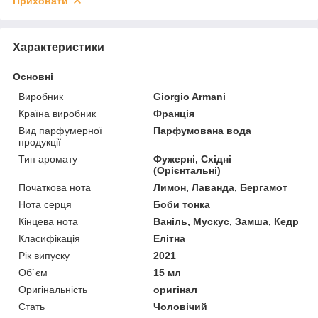
Приховати
Характеристики
Основні
Виробник
Giorgio Armani
Країна виробник
Франція
Вид парфумерної
Парфумована вода
продукції
Тип аромату
Фужерні, Східні
(Орієнтальні)
Початкова нота
Лимон, Лаванда, Бергамот
Нота серця
Боби тонка
Кінцева нота
Ваніль, Мускус, Замша, Кедр
Класифікація
Елітна
Рік випуску
2021
Об`єм
15 мл
Оригінальність
оригінал
Стать
Чоловічий