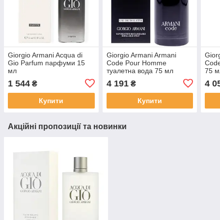
Giorgio Armani Acqua di
Giorgio Armani Armani
Gior
Gio Parfum парфуми 15
Code Pour Homme
Cod
мл
туалетна вода 75 мл
75 м
1 544
4 191
4 0
₴
₴
Купити
Купити
Акційні пропозиції та новинки