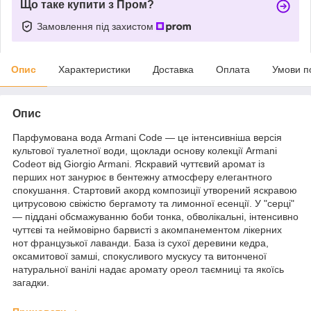
Що таке купити з Пром?
Замовлення під захистом
Опис
Характеристики
Доставка
Оплата
Умови п
Опис
Парфумована вода Armani Code — це інтенсивніша версія
культової туалетної води, щоклади основу колекції Armani
Codeот від Giorgio Armani. Яскравий чуттєвий аромат із
перших нот занурює в бентежну атмосферу елегантного
спокушання. Стартовий акорд композиції утворений яскравою
цитрусовою свіжістю бергамоту та лимонної есенції. У "серці"
— піддані обсмажуванню боби тонка, обволікальні, інтенсивно
чуттєві та неймовірно барвисті з акомпанементом лікерних
нот французької лаванди. База із сухої деревини кедра,
оксамитової замші, спокусливого мускусу та витонченої
натуральної ванілі надає аромату ореол таємниці та якоїсь
загадки.