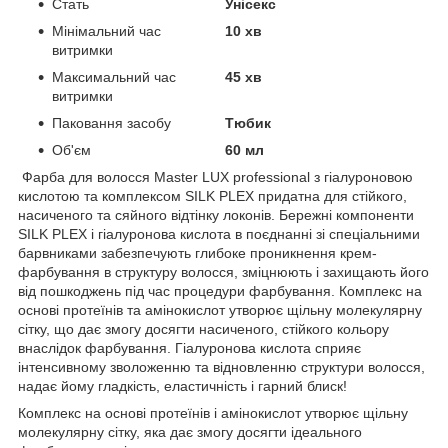
Стать
Унісекс
Мінімальний час
10 хв
витримки
Максимальний час
45 хв
витримки
Паковання засобу
Тюбик
Об'єм
60 мл
Фарба для волосся Master LUX professional з гіалуроновою
кислотою та комплексом SILK PLEX придатна для стійкого,
насиченого та сяйного відтінку локонів. Бережні компоненти
SILK PLEX і гіалуронова кислота в поєднанні зі спеціальними
барвниками забезпечують глибоке проникнення крем-
фарбування в структуру волосся, зміцнюють і захищають його
від пошкоджень під час процедури фарбування. Комплекс на
основі протеїнів та амінокислот утворює щільну молекулярну
сітку, що дає змогу досягти насиченого, стійкого кольору
внаслідок фарбування. Гіалуронова кислота сприяє
інтенсивному зволоженню та відновленню структури волосся,
надає йому гладкість, еластичність і гарний блиск!
Комплекс на основі протеїнів і амінокислот утворює щільну
молекулярну сітку, яка дає змогу досягти ідеального