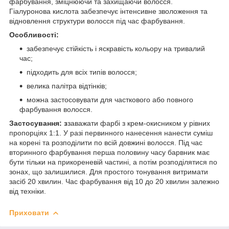
фарбування, зміцнюючи та захищаючи волосся.
Гіалуронова кислота забезпечує інтенсивне зволоження та
відновлення структури волосся під час фарбування.
Особливості:
забезпечує стійкість і яскравість кольору на тривалий
час;
підходить для всіх типів волосся;
велика палітра відтінків;
можна застосовувати для часткового або повного
фарбування волосся.
Застосування: з
заважати фарбі з крем-окисником у рівних
пропорціях 1:1. У разі первинного нанесення нанести суміш
на корені та розподілити по всій довжині волосся. Під час
вторинного фарбування перша половину часу барвник має
бути тільки на прикореневій частині, а потім розподілятися по
зонах, що залишилися. Для простого тонування витримати
засіб 20 хвилин. Час фарбування від 10 до 20 хвилин залежно
від техніки.
Приховати