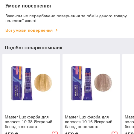
Умови повернення
Законом не передбачено повернення та обмін даного товару
належної якості
Всі умови повернення
Подібні товари компанії
Master Lux фарба для
Master Lux фарба для
Mast
волосся 10.38 Яскравий
волосся 10.16 Яскравий
воло
блонд золотисто-
блонд попелясто-
блон
перлинний 60 мл
фіолетовий 60 мл