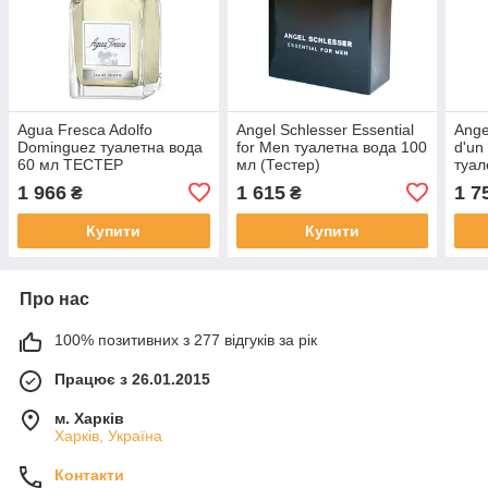
Agua Fresca Adolfo
Angel Schlesser Essential
Ange
Dominguez туалетна вода
for Men туалетна вода 100
d'un
60 мл ТЕСТЕР
мл (Тестер)
туал
1 966
1 615
1 7
₴
₴
Купити
Купити
Про нас
100% позитивних з 277 відгуків за рік
Працює з 26.01.2015
м. Харків
Харків, Україна
Контакти