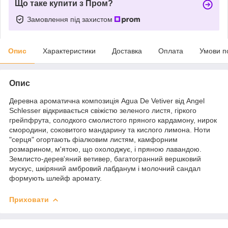
Що таке купити з Пром?
Замовлення під захистом
Опис
Характеристики
Доставка
Оплата
Умови п
Опис
Деревна ароматична композиція Agua De Vetiver від Angel
Schlesser відкривається свіжістю зеленого листя, гіркого
грейпфрута, солодкого смолистого пряного кардамону, нирок
смородини, соковитого мандарину та кислого лимона. Ноти
"серця" огортають фіалковим листям, камфорним
розмарином, м'ятою, що охолоджує, і пряною лавандою.
Землисто-дерев'яний ветивер, багатогранний вершковий
мускус, шкіряний амбровий лабданум і молочний сандал
формують шлейф аромату.
Приховати