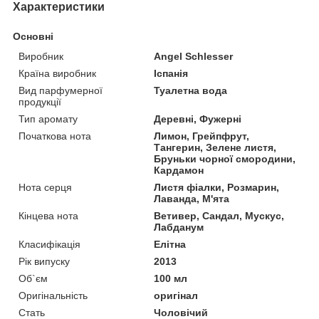
Характеристики
Основні
Виробник
Angel Schlesser
Країна виробник
Іспанія
Вид парфумерної
Туалетна вода
продукції
Тип аромату
Деревні, Фужерні
Початкова нота
Лимон, Грейпфрут,
Тангерин, Зелене листя,
Бруньки чорної смородини,
Кардамон
Нота серця
Листя фіалки, Розмарин,
Лаванда, М'ята
Кінцева нота
Ветивер, Сандал, Мускус,
Лабданум
Класифікація
Елітна
Рік випуску
2013
Об`єм
100 мл
Оригінальність
оригінал
Стать
Чоловічий