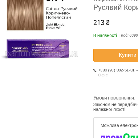
Русявий Кор
213 ₴
В наявності
Код:
6090
Купити
+380 (93) 802-51-01
Офіс
Законом не передбач
належної якості