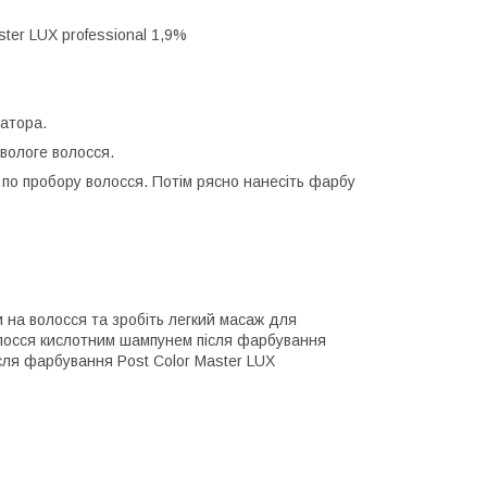
ter LUX professional 1,9%
атора.
 вологе волосся.
 по пробору волосся. Потім рясно нанесіть фарбу
и на волосся та зробіть легкий масаж для
волосся кислотним шампунем після фарбування
ісля фарбування Post Color Master LUX