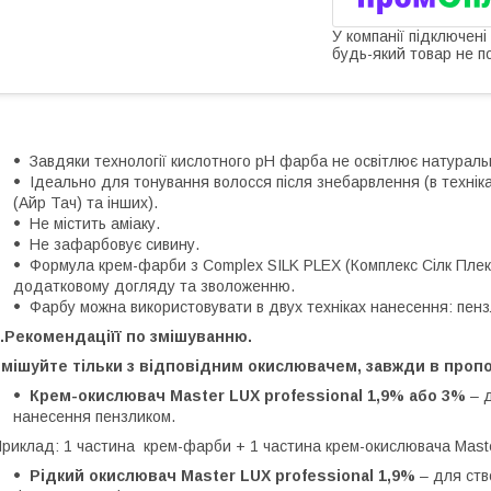
У компанії підключені
будь-який товар не п
Завдяки технології кислотного рН фарба не освітлює натураль
Ідеально для тонування волосся після знебарвлення (в техніка
(Aйр Тач) та інших).
Не містить аміаку.
Не зафарбовує сивину.
Формула крем-фарби з Сomplex SILK PLEX (Комплекс Сілк Плек
додатковому догляду та зволоженню.
Фарбу можна використовувати в двух техніках нанесення: пенз
.Рекомендаціїї по змішуванню.
мішуйте тільки з відповідним окислювачем, завжди в пропор
Крем-окислювач Master LUX professional 1,9% або 3%
– д
нанесення пензликом.
риклад: 1 частина крем-фарби + 1 частина крем-окислювача Maste
Рідкий окислювач Master LUX professional 1,9%
– для ств