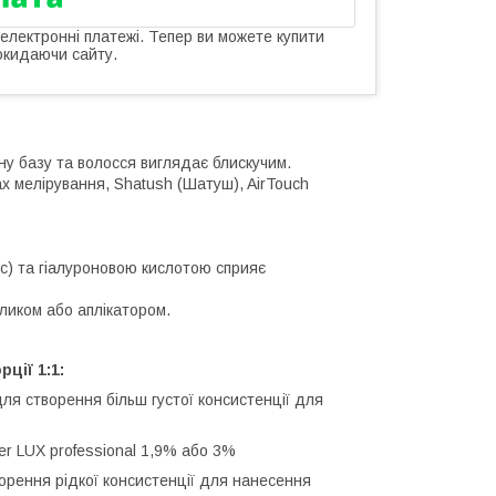
 електронні платежі. Тепер ви можете купити
окидаючи сайту.
ну базу та волосся виглядає блискучим.
х мелірування, Shatush (Шатуш), AirTouch
с) та гіалуроновою кислотою сприяє
ликом або аплікатором.
ції 1:1:
ля створення більш густої консистенції для
r LUX professional 1,9% або 3%
орення рідкої консистенції для нанесення