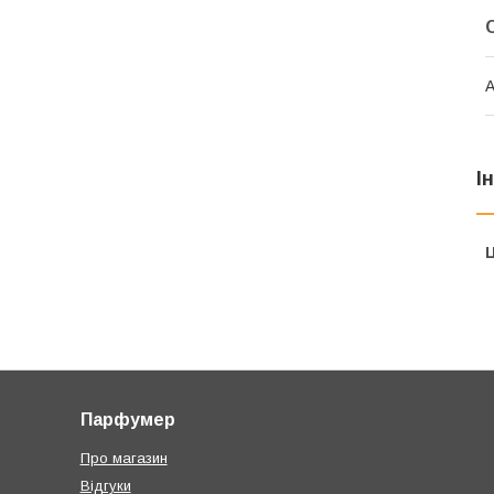
А
І
Ц
Парфумер
Про магазин
Відгуки