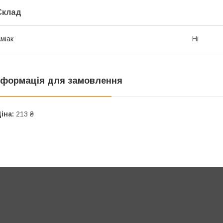
Склад
міак
Ні
нформація для замовлення
іна:
213 ₴