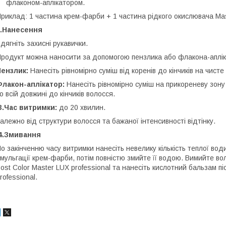
флаконом-аплікатором.
риклад: 1 частина крем-фарби + 1 частина рідкого окислювача Mas
2.Нанесення
дягніть захисні рукавички.
родукт можна наносити за допомогою пензлика або флакона-аплік
ензлик:
Нанесіть рівномірно суміш від коренів до кінчиків на чисте
Флакон-аплікатор:
Нанесіть рівномірно суміш на прикореневу зону
о всій довжині до кінчиків волосся.
3.Час витримки:
до 20 хвилин.
алежно від структури волосся та бажаної інтенсивності відтінку.
4.Змивання
о закінченню часу витримки нанесіть невелику кількість теплої вод
мульгації крем-фарби, потім повністю змийте її водою. Вимийте 
ost Color Master LUX professional та нанесіть кислотний бальзам п
rofessional.