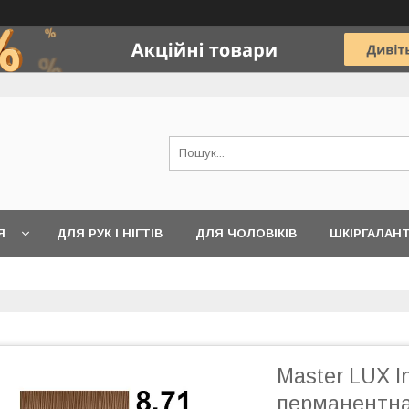
Я
ДЛЯ РУК І НІГТІВ
ДЛЯ ЧОЛОВІКІВ
ШКІРГАЛАН
Master LUX In
перманентна