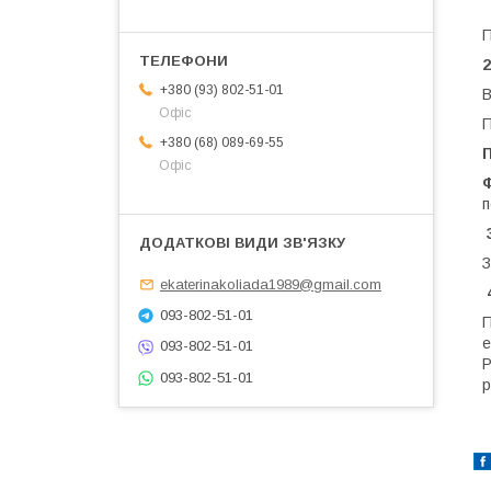
П
+380 (93) 802-51-01
В
Офіс
П
+380 (68) 089-69-55
П
Офіс
п
З
ekaterinakoliada1989@gmail.com
093-802-51-01
П
е
093-802-51-01
P
093-802-51-01
p