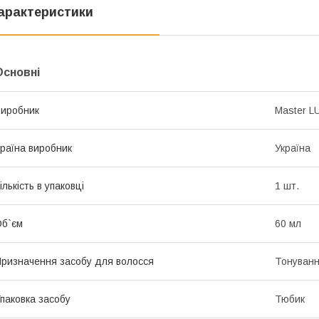
арактеристики
Основні
иробник
Master L
раїна виробник
Україна
ількість в упаковці
1 шт.
б`єм
60 мл
ризначення засобу для волосся
Тонуванн
паковка засобу
Тюбик