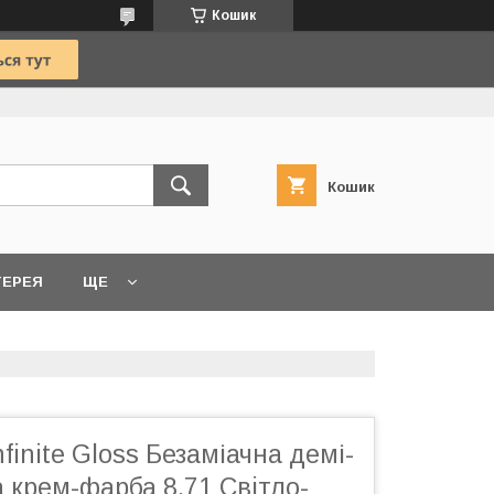
Кошик
Кошик
ТЕРЕЯ
ЩЕ
finite Gloss Безаміачна демі-
 крем-фарба 8.71 Свiтло-