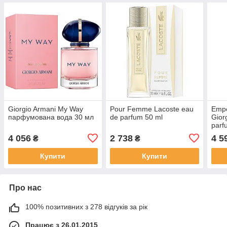
Giorgio Armani My Way
Pour Femme Lacoste eau
Empo
парфумована вода 30 мл
de parfum 50 ml
Gior
parf
4 056
2 738
4 5
₴
₴
Купити
Купити
Про нас
100% позитивних з 278 відгуків за рік
Працює з 26.01.2015