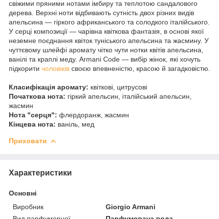
свіжими пряними нотами імбиру та теплотою сандалового
дерева. Верхні ноти відбивають сутність двох різних видів
апельсина — гіркого африканського та солодкого італійського.
У серці композиції — чарівна квіткова фантазія, в основі якої
неземне поєднання квіток туніського апельсина та жасмину. У
чуттєвому шлейфі аромату чітко чути нотки квітів апельсина,
ванілі та краплі меду. Armani Code — вибір жінок, які хочуть
підкорити
чоловіків
своєю впевненістю, красою й загадковістю.
Класифікація аромату:
квіткові, цитрусові
Початкова нота:
гіркий апельсин, італійський апельсин,
жасмин
Нота "серця":
флердоранж, жасмин
Кінцева нота:
ваніль, мед
Приховати
Характеристики
Основні
Виробник
Giorgio Armani
Вид парфумерної
Парфумована вода