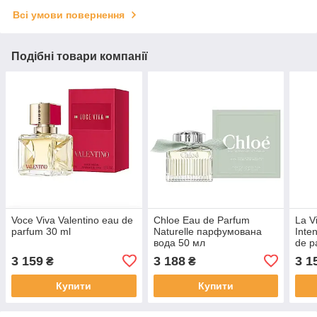
Всі умови повернення
Подібні товари компанії
Voce Viva Valentino eau de
Chloe Eau de Parfum
La V
parfum 30 ml
Naturelle парфумована
Inte
вода 50 мл
de p
3 159
3 188
3 1
₴
₴
Купити
Купити