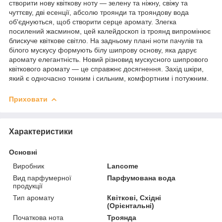
створити нову квіткову ноту — зелену та ніжну, свіжу та
чуттєву, дві есенції, абсолю троянди та трояндову вода
об'єднуються, щоб створити серце аромату. Злегка
посилений жасмином, цей калейдоскоп із троянд випромінює
блискуче квіткове світло. На задньому плані ноти пачулів та
білого мускусу формують білу шипрову основу, яка дарує
аромату елегантність. Новий різновид мускусного шипрового
квіткового аромату — це справжнє досягнення. Захід шкіри,
який є одночасно тонким і сильним, комфортним і потужним.
Приховати
Характеристики
Основні
Виробник
Lancome
Вид парфумерної
Парфумована вода
продукції
Тип аромату
Квіткові, Східні
(Орієнтальні)
Початкова нота
Троянда