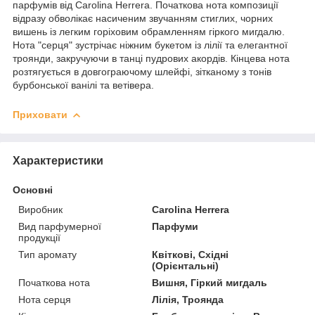
парфумів від Carolina Herrera. Початкова нота композиції
відразу обволікає насиченим звучанням стиглих, чорних
вишень із легким горіховим обрамленням гіркого мигдалю.
Нота "серця" зустрічає ніжним букетом із лілії та елегантної
троянди, закручуючи в танці пудрових акордів. Кінцева нота
розтягується в довгограючому шлейфі, зітканому з тонів
бурбонської ванілі та ветівера.
Приховати
Характеристики
Основні
Виробник
Carolina Herrera
Вид парфумерної
Парфуми
продукції
Тип аромату
Квіткові, Східні
(Орієнтальні)
Початкова нота
Вишня, Гіркий мигдаль
Нота серця
Лілія, Троянда