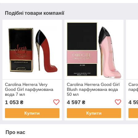
Подібні товари компанії
Carolina Herrera Very
Carolina Herrera Good Girl
Caro
Good Girl парфумована
Blush парфумована вода
парф
вода 7 мл
50 мл
1 053
4 597
4 5
₴
₴
Купити
Купити
Про нас