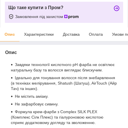
Що таке купити з Пром?
Замовлення під захистом
Опис
Характеристики
Доставка
Оплата
Умови п
Опис
Завдяки технології кислотного рН фарба не освітлює
натуральну базу та волосся виглядає блискучим.
Ідеально для тонування волосся після знебарвлення
(в техніках мелірування, Shatush (Шатуш), AirTouch (Aйр
Тач) та інших).
Не містить аміаку.
Не зафарбовує сивину.
Формула крем-фарби з Сomplex SILK PLEX
(Комплекс Сілк Плекс) та гіалуроновою кислотою
сприяє додатковому догляду та зволоженню.