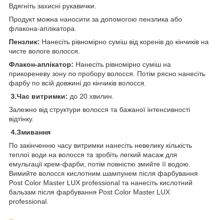
Вдягніть захисні рукавички.
Продукт можна наносити за допомогою пензлика або
флакона-аплікатора.
Пензлик:
Нанесіть рівномірно суміш від коренів до кінчиків на
чисте вологе волосся.
Флакон-аплікатор:
Нанесіть рівномірно суміш на
прикореневу зону по пробору волосся. Потім рясно нанесіть
фарбу по всій довжині до кінчиків волосся.
3.Час витримки:
до 20 хвилин.
Залежно від структури волосся та бажаної інтенсивності
відтінку.
4.Змивання
По закінченню часу витримки нанесіть невелику кількість
теплої води на волосся та зробіть легкий масаж для
емульгації крем-фарби, потім повністю змийте її водою.
Вимийте волосся кислотним шампунем після фарбування
Post Color Master LUX professional та нанесіть кислотний
бальзам після фарбування Post Color Master LUX
professional.