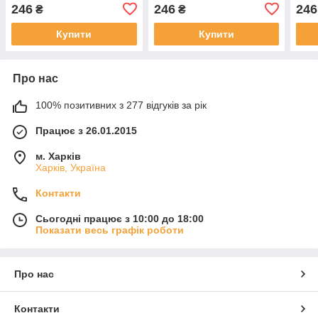
Русявий Попелястий 100
Русявий Золотисто-
Руся
246
246
246
₴
₴
мл
Перлинний 100 мл
Мiдн
Купити
Купити
Про нас
100% позитивних з 277 відгуків за рік
Працює з 26.01.2015
м. Харків
Харків, Україна
Контакти
Сьогодні працює з 10:00 до 18:00
Показати весь графік роботи
Про нас
Контакти