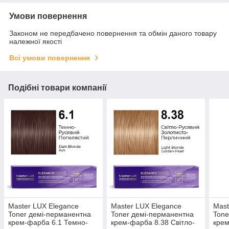
Умови повернення
Законом не передбачено повернення та обмін даного товару
належної якості
Всі умови повернення
Подібні товари компанії
Master LUX Elegance
Master LUX Elegance
Mast
Toner демі-перманентна
Toner демі-перманентна
Tone
крем-фарба 6.1 Темно-
крем-фарба 8.38 Свiтло-
крем