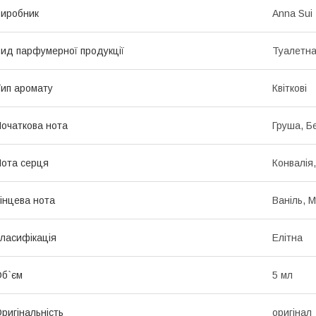
иробник
Anna Sui
ид парфумерної продукції
Туалетна
ип аромату
Квіткові
очаткова нота
Груша, Б
ота серця
Конвалія
інцева нота
Ваніль, М
ласифікація
Елітна
б`єм
5 мл
ригінальність
оригінал