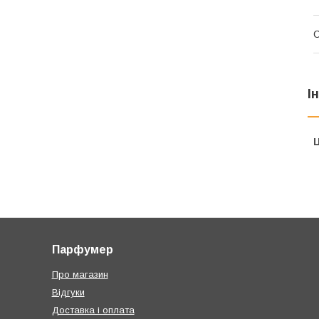
С
І
Ц
Парфумер
Про магазин
Відгуки
Доставка і оплата