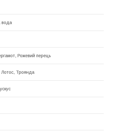
 вода
ергамот, Рожевий перець
, Лотос, Троянда
ускус