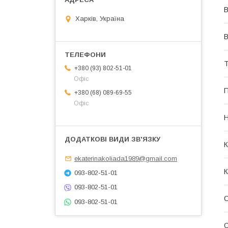
В
Харків, Україна
В
Т
+380 (93) 802-51-01
Офіс
П
+380 (68) 089-69-55
Офіс
Н
К
ekaterinakoliada1989@gmail.com
К
093-802-51-01
093-802-51-01
О
093-802-51-01
О