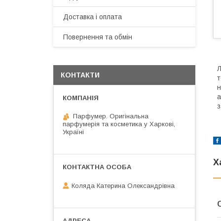
Доставка і оплата
Повернення та обмін
Л
КОНТАКТИ
т
н
а
з
Парфумер. Оригінальна
парфумерія та косметика у Харкові,
Україні
Х
Коляда Катерина Олександрівна