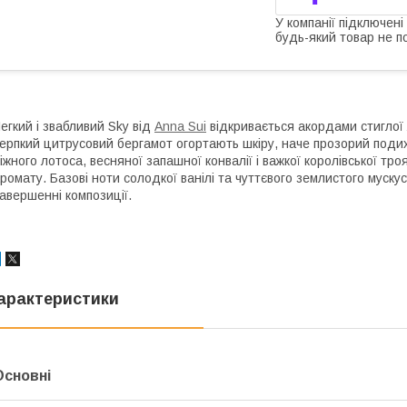
У компанії підключені
будь-який товар не п
егкий і звабливий Sky від
Anna Sui
відкривається акордами стиглої л
ерпкий цитрусовий бергамот огортають шкіру, наче прозорий подих
іжного лотоса, весняної запашної конвалії і важкої королівської тро
ромату. Базові ноти солодкої ванілі та чуттєвого землистого муску
авершенні композиції.
арактеристики
Основні