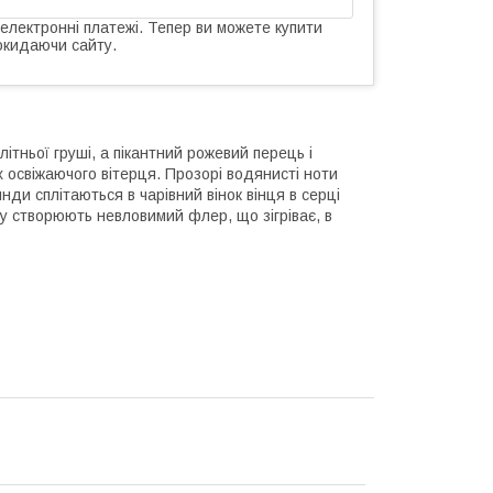
 електронні платежі. Тепер ви можете купити
окидаючи сайту.
ітньої груші, а пікантний рожевий перець і
 освіжаючого вітерця. Прозорі водянисті ноти
янди сплітаються в чарівний вінок вінця в серці
су створюють невловимий флер, що зігріває, в