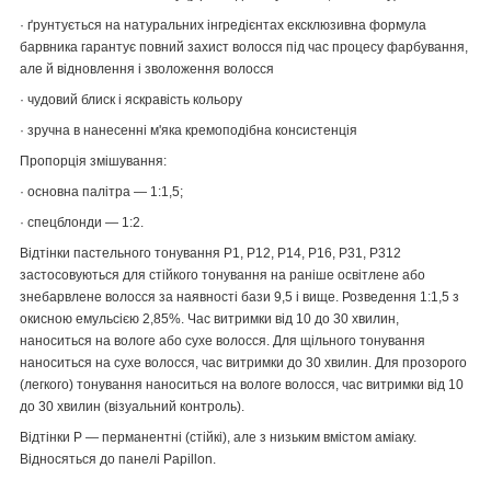
· ґрунтується на натуральних інгредієнтах ексклюзивна формула
барвника гарантує повний захист волосся під час процесу фарбування,
але й відновлення і зволоження волосся
· чудовий блиск і яскравість кольору
· зручна в нанесенні м'яка кремоподібна консистенція
Пропорція змішування:
· основна палітра — 1:1,5;
· спецблонди — 1:2.
Відтінки пастельного тонування P1, P12, P14, P16, P31, P312
застосовуються для стійкого тонування на раніше освітлене або
знебарвлене волосся за наявності бази 9,5 і вище. Розведення 1:1,5 з
окисною емульсією 2,85%. Час витримки від 10 до 30 хвилин,
наноситься на вологе або сухе волосся. Для щільного тонування
наноситься на сухе волосся, час витримки до 30 хвилин. Для прозорого
(легкого) тонування наноситься на вологе волосся, час витримки від 10
до 30 хвилин (візуальний контроль).
Відтінки P — перманентні (стійкі), але з низьким вмістом аміаку.
Відносяться до панелі Papillon.