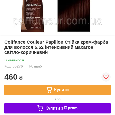
Coiffance Couleur Papillon Стійка крем-фарба
для волосся 5.52 iнтенсивний махагон
свiтло-коричневий
В наявності
Код: 55276
Роздріб
460
₴
Купити
або
Купити з