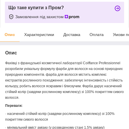
Що таке купити з Пром?
Замовлення під захистом
Опис
Характеристики
Доставка
Оплата
Умови п
Опис
Фахівці з французької косметичної лабораторії Coiffance Professionnel
розробили унікальну формулу фарби для волосся на основі природних
природних компонентів. фарба для волосся містить комплекс
екстрактів рослинного походження: забезпечує інтенсивність і стійкість
кольору, робить волосся яскравим і блискучим. Фарба дарує насичений
стійкий колір (завдяки рослинному комплексу) зі 100% покриттям сивого
волосся.
Переваги:
· насичений стійкий колір (завдяки рослинному комплексу) зі 100%
покриттям сивого волосся
· мінімальний вміст аміаку (у розведеному стані 1,5% аміаку)