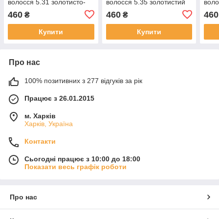
волосся 5.31 золотисто-
волосся 5.35 золотистий
воло
попелястий свiтло-
махагон свiтло-
свiт
460
460
460
₴
₴
коричневий
коричневий
Купити
Купити
Про нас
100% позитивних з 277 відгуків за рік
Працює з 26.01.2015
м. Харків
Харків, Україна
Контакти
Сьогодні працює з 10:00 до 18:00
Показати весь графік роботи
Про нас