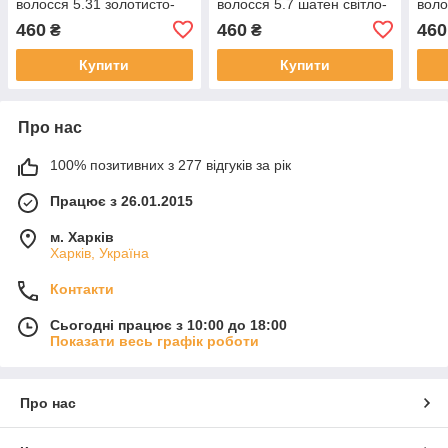
волосся 5.31 золотисто-
волосся 5.7 шатен свiтло-
воло
попелястий свiтло-
коричневий
шате
460
460
460
₴
₴
коричневий
Купити
Купити
Про нас
100% позитивних з 277 відгуків за рік
Працює з 26.01.2015
м. Харків
Харків, Україна
Контакти
Сьогодні працює з 10:00 до 18:00
Показати весь графік роботи
Про нас