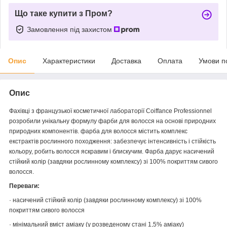
Що таке купити з Пром?
Замовлення під захистом
Опис
Характеристики
Доставка
Оплата
Умови п
Опис
Фахівці з французької косметичної лабораторії Coiffance Professionnel
розробили унікальну формулу фарби для волосся на основі природних
природних компонентів. фарба для волосся містить комплекс
екстрактів рослинного походження: забезпечує інтенсивність і стійкість
кольору, робить волосся яскравим і блискучим. Фарба дарує насичений
стійкий колір (завдяки рослинному комплексу) зі 100% покриттям сивого
волосся.
Переваги:
· насичений стійкий колір (завдяки рослинному комплексу) зі 100%
покриттям сивого волосся
· мінімальний вміст аміаку (у розведеному стані 1,5% аміаку)