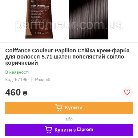
Coiffance Couleur Papillon Стійка крем-фарба
для волосся 5.71 шатен попелястий свiтло-
коричневий
В наявності
Код: 57195
Роздріб
460
₴
Купити
або
Купити з