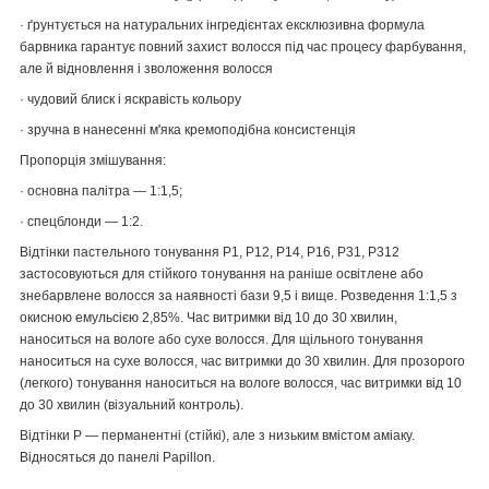
· ґрунтується на натуральних інгредієнтах ексклюзивна формула
барвника гарантує повний захист волосся під час процесу фарбування,
але й відновлення і зволоження волосся
· чудовий блиск і яскравість кольору
· зручна в нанесенні м'яка кремоподібна консистенція
Пропорція змішування:
· основна палітра — 1:1,5;
· спецблонди — 1:2.
Відтінки пастельного тонування P1, P12, P14, P16, P31, P312
застосовуються для стійкого тонування на раніше освітлене або
знебарвлене волосся за наявності бази 9,5 і вище. Розведення 1:1,5 з
окисною емульсією 2,85%. Час витримки від 10 до 30 хвилин,
наноситься на вологе або сухе волосся. Для щільного тонування
наноситься на сухе волосся, час витримки до 30 хвилин. Для прозорого
(легкого) тонування наноситься на вологе волосся, час витримки від 10
до 30 хвилин (візуальний контроль).
Відтінки P — перманентні (стійкі), але з низьким вмістом аміаку.
Відносяться до панелі Papillon.