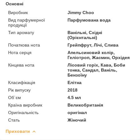
Основні
Виробник
Jimmy Choo
Вид парфумерної
Парфумована вода
продукції
Тип аромату
Ванільні, Східні
(Орієнтальні)
Початкова нота
Грейпфрут, Лічі, Слива
Нота серця
Апельсиновий колір,
Геліотроп, Жасмин, Орхідея
Кінцева нота
Лісовий горіх, Кава, Боби
тонка, Сандал, Ваніль,
Бензоїну
Класифікація
Елітна
Рік випуску
2018
Об`єм
4.5 мл
Країна виробник
Великобританія
Оригінальність
оригінал
Стать
Жіночий
Приховати