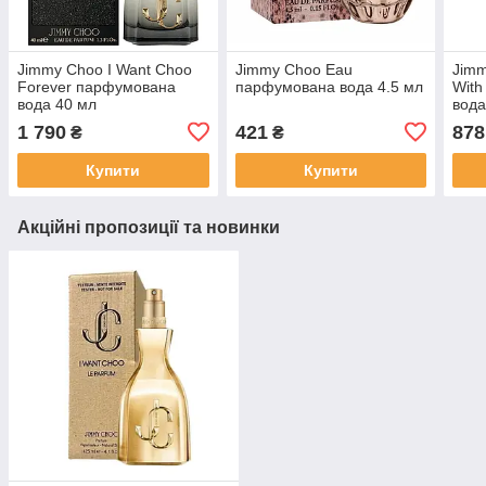
Jimmy Choo I Want Choo
Jimmy Choo Eau
Jimm
Forever парфумована
парфумована вода 4.5 мл
With
вода 40 мл
вода
1 790
421
878
₴
₴
Купити
Купити
Акційні пропозиції та новинки