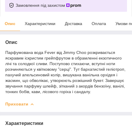
Замовлення під захистом
Опис
Характеристики
Доставка
Оплата
Умови п
Опис
Парфумована вода Fever від Jimmy Choo розкривається
яскравим іскристим грейпфрутом в обрамленні екзотичного
лічі та солодкої сливи. Поступово стихаючи, вступні ноти
розчиняються у квітковому "серці". Тут бархатистий геліотроп,
пахучий апельсиновий колір, вишукана ванільна орхідея і
жасмин, що обволікає, утворюють розкішний букет. Завершує
звучання парфуму шлейф, зітканий з акордів бензоїну, ванілі,
тонких бобів, кави, лісового горіха і сандалу.
Приховати
Характеристики