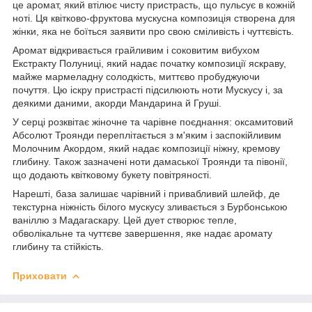
це аромат, який втілює чисту пристрасть, що пульсує в кожній
ноті. Ця квітково-фруктова мускусна композиція створена для
жінки, яка не боїться заявити про свою сміливість і чуттєвість.
Аромат відкривається грайливим і соковитим вибухом
Екстракту Полуниці, який надає початку композиції яскраву,
майже мармеладну солодкість, миттєво пробуджуючи
почуття. Цю іскру пристрасті підсилюють ноти Мускусу і, за
деякими даними, акорди Мандарина й Груші.
У серці розквітає жіночне та чарівне поєднання: оксамитовий
Абсолют Троянди переплітається з м'яким і заспокійливим
Молочним Акордом, який надає композиції ніжну, кремову
глибину. Також зазначені ноти дамаської Троянди та півонії,
що додають квітковому букету повітряності.
Нарешті, база залишає чарівний і привабливий шлейф, де
текстурна ніжність білого мускусу зливається з Бурбонською
ваніллю з Мадагаскару. Цей дует створює тепле,
обволікальне та чуттєве завершення, яке надає аромату
глибину та стійкість.
Приховати