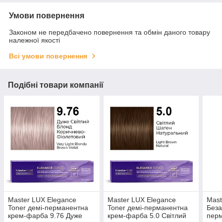
Умови повернення
Законом не передбачено повернення та обмін даного товару
належної якості
Всі умови повернення
Подібні товари компанії
Master LUX Elegance
Master LUX Elegance
Mast
Toner демі-перманентна
Toner демі-перманентна
Беза
крем-фарба 9.76 Дуже
крем-фарба 5.0 Свiтлий
пер