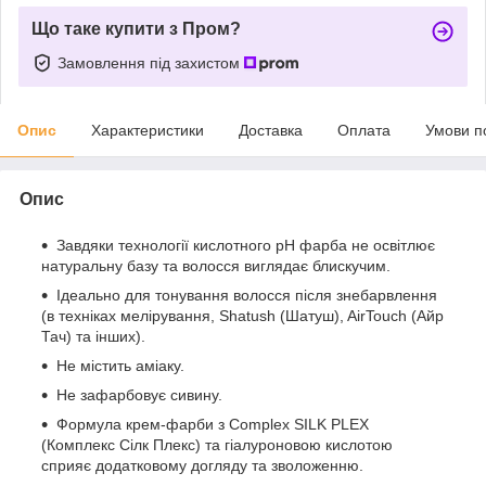
Що таке купити з Пром?
Замовлення під захистом
Опис
Характеристики
Доставка
Оплата
Умови п
Опис
Завдяки технології кислотного рН фарба не освітлює
натуральну базу та волосся виглядає блискучим.
Ідеально для тонування волосся після знебарвлення
(в техніках мелірування, Shatush (Шатуш), AirTouch (Aйр
Тач) та інших).
Не містить аміаку.
Не зафарбовує сивину.
Формула крем-фарби з Сomplex SILK PLEX
(Комплекс Сілк Плекс) та гіалуроновою кислотою
сприяє додатковому догляду та зволоженню.