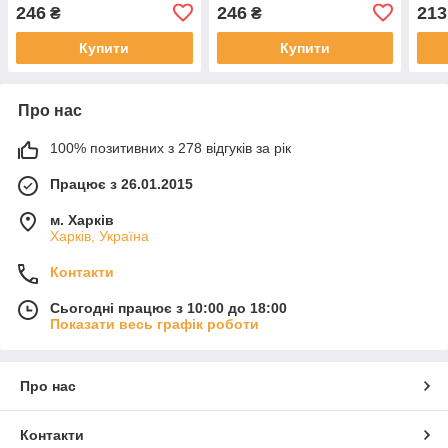
Свiтлий Блонд Коричнево-
Шатен Натуральний 100
9.0 
246
246
213
₴
₴
Фiолетовий 100 мл
мл
Нату
Купити
Купити
Про нас
100% позитивних з 278 відгуків за рік
Працює з 26.01.2015
м. Харків
Харків, Україна
Контакти
Сьогодні працює з 10:00 до 18:00
Показати весь графік роботи
Про нас
Контакти