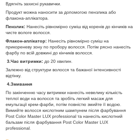
Вдягніть захисні рукавички.
Продукт можна наносити за допомогою пензлика або
флакона-аплікатора.
Пензлик:
Нанесіть рівномірно суміш від коренів до кінчиків на
чисте вологе волосся.
Флакон-аплікатор:
Нанесіть рівномірно суміш на
прикореневу зону по пробору волосся. Потім рясно нанесіть
фарбу по всій довжині до кінчиків волосся.
3.Час витримки:
до 20 хвилин.
Залежно від структури волосся та бажаної інтенсивності
відтінку.
4.Змивання
По закінченню часу витримки нанесіть невелику кількість
теплої води на волосся та зробіть легкий масаж для
емульгації крем-фарби, потім повністю змийте її водою.
Вимийте волосся кислотним шампунем після фарбування
Post Color Master LUX professional та нанесіть кислотний
бальзам після фарбування Post Color Master LUX
professional.