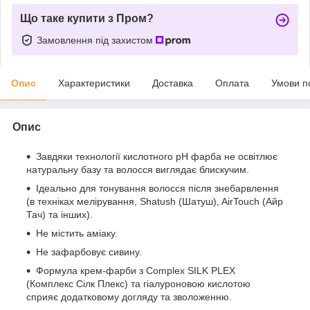
Що таке купити з Пром?
Замовлення під захистом
Опис
Характеристики
Доставка
Оплата
Умови п
Опис
Завдяки технології кислотного рН фарба не освітлює
натуральну базу та волосся виглядає блискучим.
Ідеально для тонування волосся після знебарвлення
(в техніках мелірування, Shatush (Шатуш), AirTouch (Aйр
Тач) та інших).
Не містить аміаку.
Не зафарбовує сивину.
Формула крем-фарби з Сomplex SILK PLEX
(Комплекс Сілк Плекс) та гіалуроновою кислотою
сприяє додатковому догляду та зволоженню.