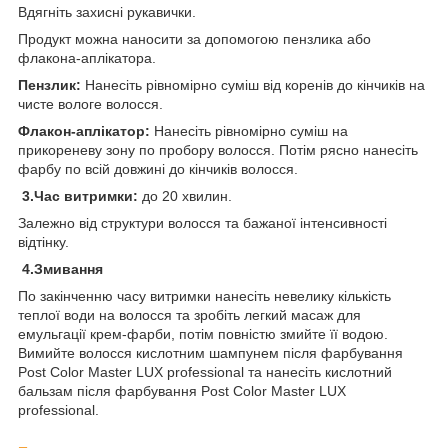
Вдягніть захисні рукавички.
Продукт можна наносити за допомогою пензлика або
флакона-аплікатора.
Пензлик:
Нанесіть рівномірно суміш від коренів до кінчиків на
чисте вологе волосся.
Флакон-аплікатор:
Нанесіть рівномірно суміш на
прикореневу зону по пробору волосся. Потім рясно нанесіть
фарбу по всій довжині до кінчиків волосся.
3.Час витримки:
до 20 хвилин.
Залежно від структури волосся та бажаної інтенсивності
відтінку.
4.Змивання
По закінченню часу витримки нанесіть невелику кількість
теплої води на волосся та зробіть легкий масаж для
емульгації крем-фарби, потім повністю змийте її водою.
Вимийте волосся кислотним шампунем після фарбування
Post Color Master LUX professional та нанесіть кислотний
бальзам після фарбування Post Color Master LUX
professional.