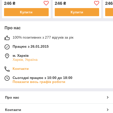
Свiтлий Блонд Коричнево-
Яскравий блонд
Свiт
246
246
246
₴
₴
Фiолетовий 100 мл
перлинно-попелястий 100
Нату
мл
Купити
Купити
Про нас
100% позитивних з 277 відгуків за рік
Працює з 26.01.2015
м. Харків
Харків, Україна
Контакти
Сьогодні працює з 10:00 до 18:00
Показати весь графік роботи
Про нас
Контакти