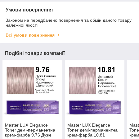
Умови повернення
Законом не передбачено повернення та обмін даного товару
належної якості
Всі умови повернення
Подібні товари компанії
Master LUX Elegance
Master LUX Elegance
Mast
Toner демі-перманентна
Toner демі-перманентна
Tone
крем-фарба 9.76 Дуже
крем-фарба 10.81
крем