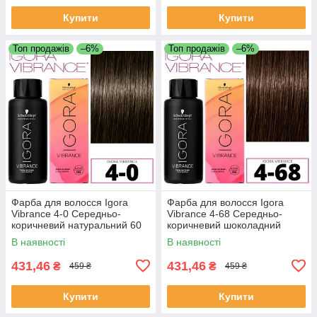
Купити
Купити
Топ продажів
–6%
Топ продажів
–6%
Фарба для волосся Igora
Фарба для волосся Igora
Vibrance 4-0 Середньо-
Vibrance 4-68 Середньо-
коричневий натуральний 60
коричневий шоколадний
мл
червоний 60 мл
В наявності
В наявності
431,46
431,46
₴
₴
459 ₴
459 ₴
Купити
Купити