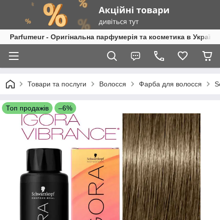
Parfumeur - Оригінальна парфумерія та косметика в Україні
Товари та послуги
Волосся
Фарба для волосся
S
Топ продажів
–6%