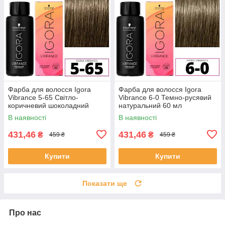
Фарба для волосся Igora
Фарба для волосся Igora
Vibrance 5-65 Світло-
Vibrance 6-0 Темно-русявий
коричневий шоколадний
натуральний 60 мл
золотистий 60 мл
В наявності
В наявності
431,46
431,46
₴
₴
459 ₴
459 ₴
Купити
Купити
Показати ще
Про нас