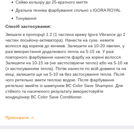
Сяйво кольору до 25-кратного миття
Дуальна техніка фарбування спільно з IGORA ROYAL
Тонування
Спосіб застосування:
Змішати в пропорції 1:2 (1 частина крему Igora Vibrance до 2
частин лосьйону-активатора). Нанести на сухе, немите
волосся від коренів до кінчиків. Залишити на 10-20 хвилин, у
разі використання додаткового тепла на 5-15 хв. У разі
повторного фарбування нанести фарбу на корені волосся.
Залишити на 10-15 хв (не застосовуючи тепло) або на 5-10 хв
(з застосуванням тепла). Потім нанести по всій довжині та на
кінці, залишити ще на 5-10 хв без застосування тепла. Після
чого ретельно змити теплою водою. Після фарбування
ретельно змийте із шампунем BC Color Save Shampoo. Для
стійкого та насиченого результату використовуйте
кондиціонер BC Color Save Conditioner.
Приховати