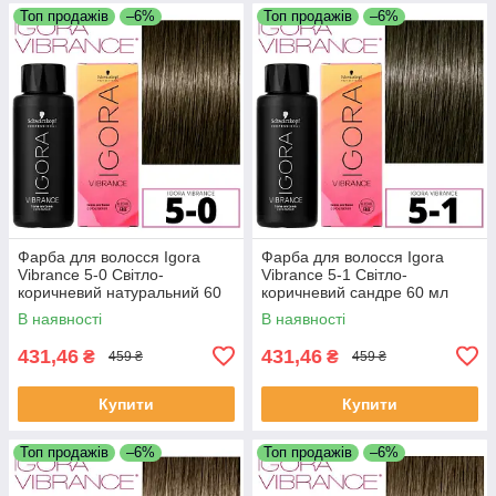
Топ продажів
–6%
Топ продажів
–6%
Фарба для волосся Igora
Фарба для волосся Igora
Vibrance 5-0 Світло-
Vibrance 5-1 Світло-
коричневий натуральний 60
коричневий сандре 60 мл
мл
В наявності
В наявності
431,46
431,46
₴
₴
459 ₴
459 ₴
Купити
Купити
Топ продажів
–6%
Топ продажів
–6%