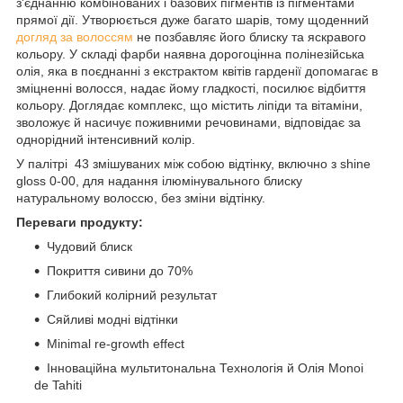
з'єднанню комбінованих і базових пігментів із пігментами
прямої дії. Утворюється дуже багато шарів, тому щоденний
догляд за волоссям
не позбавляє його блиску та яскравого
кольору. У складі фарби наявна дорогоцінна полінезійська
олія, яка в поєднанні з екстрактом квітів гарденії допомагає в
зміцненні волосся, надає йому гладкості, посилює відбиття
кольору. Доглядає комплекс, що містить ліпіди та вітаміни,
зволожує й насичує поживними речовинами, відповідає за
однорідний інтенсивний колір.
У палітрі 43 змішуваних між собою відтінку, включно з shine
gloss 0-00, для надання ілюмінувального блиску
натуральному волоссю, без зміни відтінку.
Переваги продукту:
Чудовий блиск
Покриття сивини до 70%
Глибокий колірний результат
Сяйливі модні відтінки
Minimal re-growth effect
Інноваційна мультитональна Технологія й Олія Monoi
de Tahiti