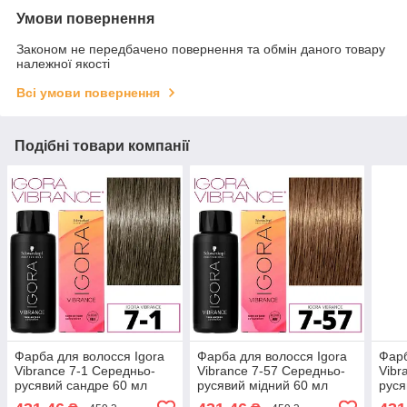
Умови повернення
Законом не передбачено повернення та обмін даного товару
належної якості
Всі умови повернення
Подібні товари компанії
Фарба для волосся Igora
Фарба для волосся Igora
Фарб
Vibrance 7-1 Середньо-
Vibrance 7-57 Середньо-
Vibr
русявий сандре 60 мл
русявий мідний 60 мл
руся
мл