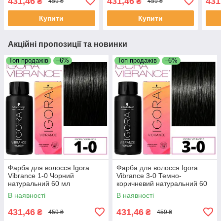
431,46
431,46
431
₴
₴
459 ₴
459 ₴
Купити
Купити
Акційні пропозиції та новинки
Топ продажів
–6%
Топ продажів
–6%
Фарба для волосся Igora
Фарба для волосся Igora
Vibrance 1-0 Чорний
Vibrance 3-0 Темно-
натуральний 60 мл
коричневий натуральний 60
мл
В наявності
В наявності
431,46
431,46
₴
₴
459 ₴
459 ₴