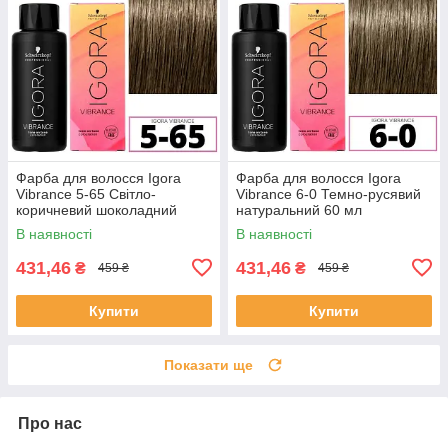
Фарба для волосся Igora
Фарба для волосся Igora
Vibrance 5-65 Світло-
Vibrance 6-0 Темно-русявий
коричневий шоколадний
натуральний 60 мл
золотистий 60 мл
В наявності
В наявності
431,46
431,46
₴
₴
459 ₴
459 ₴
Купити
Купити
Показати ще
Про нас