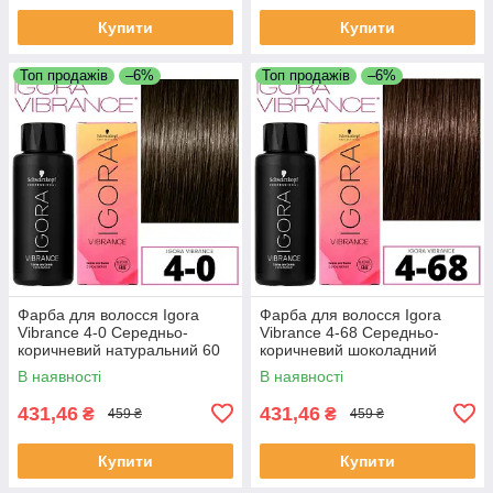
Купити
Купити
Топ продажів
–6%
Топ продажів
–6%
Фарба для волосся Igora
Фарба для волосся Igora
Vibrance 4-0 Середньо-
Vibrance 4-68 Середньо-
коричневий натуральний 60
коричневий шоколадний
мл
червоний 60 мл
В наявності
В наявності
431,46
431,46
₴
₴
459 ₴
459 ₴
Купити
Купити