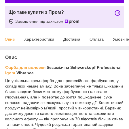
Що таке купити з Пром?
Замовлення під захистом
Опис
Характеристики
Доставка
Оплата
Умови п
Опис
Фарба для волосся
безаміачна Schwarzkopf Professional
Igora
Vibrance
Це унікальна крем-фарба для професійного фарбування, у
складі якої немає аміаку. Вона забезпечує не тільки шикарний
блиск завдяки безигментному фарбуванню (так зване
глосування), але й повертає до життя пошкоджене, сухе
волосся, надаючи зволожувальну та поживну дії. Косметичний
продукт неймовірно м'який, простий у використанні. Барвник
дає змогу досягти самого люмінесцентного та соковитого
колірного ефекту — він пропонує на 70 відсотків більше сяйва
та насиченості. Чудовий результат гарантований завдяки