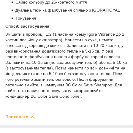
Сяйво кольору до 25-кратного миття
Дуальна техніка фарбування спільно з IGORA ROYAL
Тонування
Спосіб застосування:
Змішати в пропорції 1:2 (1 частина крему Igora Vibrance до 2
частин лосьйону-активатора). Нанести на сухе, немите
волосся від коренів до кінчиків. Залишити на 10-20 хвилин, у
разі використання додаткового тепла на 5-15 хв. У разі
повторного фарбування нанести фарбу на корені волосся.
Залишити на 10-15 хв (не застосовуючи тепло) або на 5-10 хв
(з застосуванням тепла). Потім нанести по всій довжині та на
кінці, залишити ще на 5-10 хв без застосування тепла. Після
чого ретельно змити теплою водою. Після фарбування
ретельно змийте із шампунем BC Color Save Shampoo. Для
стійкого та насиченого результату використовуйте
кондиціонер BC Color Save Conditioner.
Приховати