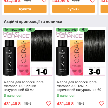
431,46
431,46
431
₴
₴
459 ₴
459 ₴
Купити
Купити
Акційні пропозиції та новинки
Топ продажів
–6%
Топ продажів
–6%
Фарба для волосся Igora
Фарба для волосся Igora
Vibrance 1-0 Чорний
Vibrance 3-0 Темно-
натуральний 60 мл
коричневий натуральний 60
мл
В наявності
В наявності
431,46
431,46
₴
₴
459 ₴
459 ₴