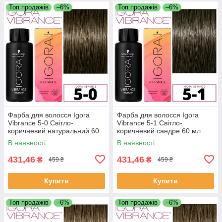
Топ продажів
–6%
Топ продажів
–6%
Фарба для волосся Igora
Фарба для волосся Igora
Vibrance 5-0 Світло-
Vibrance 5-1 Світло-
коричневий натуральний 60
коричневий сандре 60 мл
мл
В наявності
В наявності
431,46
431,46
₴
₴
459 ₴
459 ₴
Купити
Купити
Топ продажів
–6%
Топ продажів
–6%