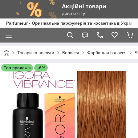
Parfumeur - Оригінальна парфумерія та косметика в Україні
Товари та послуги
Волосся
Фарба для волосся
S
Топ продажів
–6%