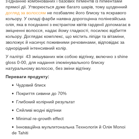
з'єднанню комбінованих і базових пігментів із пігментами
прямої дії. Утворюється дуже багато шарів, тому щоденний
догляд за волоссям
не позбавляє його блиску та яскравого
кольору. У складі фарби наявна дорогоцінна полінезійська
олія, яка в поєднанні з екстрактом квітів гарденії допомагає в
зміцненні волосся, надає йому гладкості, посилює відбиття
кольору. Доглядає комплекс, що містить ліпіди та вітаміни,
зволожує й насичує поживними речовинами, відповідає за
однорідний інтенсивний колір.
У палітрі 43 змішуваних між собою відтінку, включно з shine
gloss 0-00, для надання ілюмінувального блиску
натуральному волоссю, без зміни відтінку.
Переваги продукту:
Чудовий блиск
Покриття сивини до 70%
Глибокий колірний результат
Сяйливі модні відтінки
Minimal re-growth effect
Інноваційна мультитональна Технологія й Олія Monoi
de Tahiti