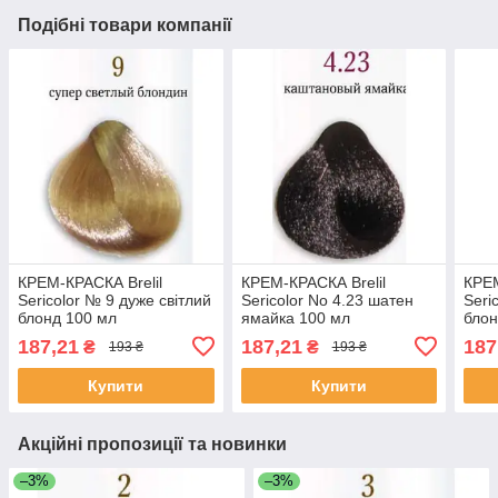
Подібні товари компанії
КРЕМ-КРАСКА Brelil
КРЕМ-КРАСКА Brelil
КРЕМ
Sericolor № 9 дуже світлий
Sericolor No 4.23 шатен
Seri
блонд 100 мл
ямайка 100 мл
блон
187,21
187,21
187
₴
₴
193 ₴
193 ₴
Купити
Купити
Акційні пропозиції та новинки
–3%
–3%