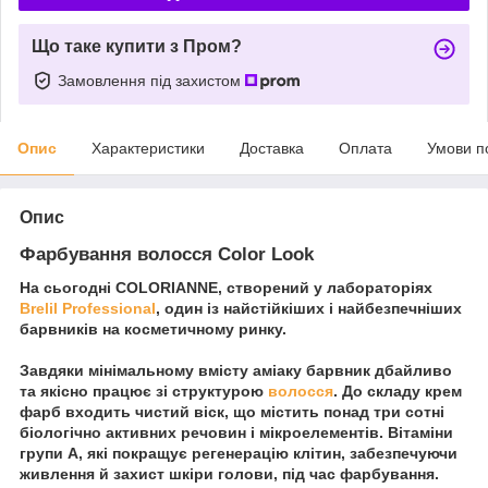
Що таке купити з Пром?
Замовлення під захистом
Опис
Характеристики
Доставка
Оплата
Умови п
Опис
Фарбування волосся Color Look
На сьогодні COLORIANNE, створений у лабораторіях
Brelil Professional
, один із найстійкіших і найбезпечніших
барвників на косметичному ринку.
Завдяки мінімальному вмісту аміаку барвник дбайливо
та якісно працює зі структурою
волосся
. До складу крем
фарб входить чистий віск, що містить понад три сотні
біологічно активних речовин і мікроелементів. Вітаміни
групи А, які покращує регенерацію клітин, забезпечуючи
живлення й захист шкіри голови, під час фарбування.