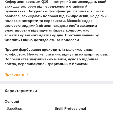
Кофермент коензим Q10 — потужний антиоксидант, який
захищає волосся від передчасного старіння й
руйнування. Натуральні фітофільтри, отримані з листя
баобаба, захищають волосся від УФ-променів, не даючи
волоссю вигоряти та пересихати. Меланін надає
волоссю видимий пігмент, завдяки своїм захисним
властивостям підвищує стійкість кольору, має
ефективну антиоксидативну дію. Протеїни кашеміру
живлять і ніжно доглядають за волоссям.
Процес фарбування проходить із максимальним
комфортом. Немає неприємних відчуттів на шкірі голови.
Волосся стає надзвичайно м'яким, чудово відбиває
світло, переливаючись дзеркальним блиском.
Приховати
Характеристики
Основні
Виробник
Brelil Professional